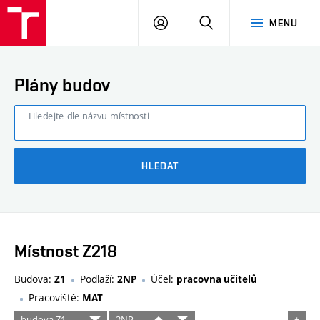
FAST
PŘIHLÁSIT
HLEDAT
MENU
VUT
SE
Brno
Plány budov
Hledejte dle názvu místnosti
HLEDAT
Místnost Z218
Budova:
Podlaží:
Účel:
Z1
2NP
pracovna učitelů
Pracoviště:
MAT