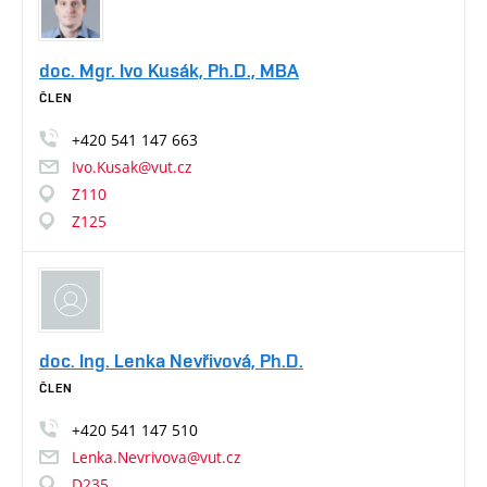
doc. Mgr. Ivo Kusák, Ph.D., MBA
ČLEN
+420
541
147
663
Ivo.Kusak@vut.cz
Z110
Z125
doc. Ing. Lenka Nevřivová, Ph.D.
ČLEN
+420
541
147
510
Lenka.Nevrivova@vut.cz
D235