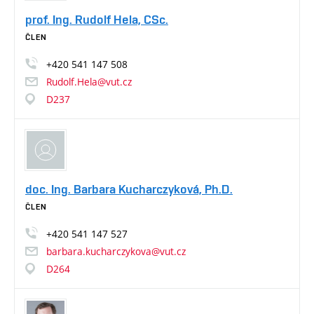
prof. Ing. Rudolf Hela, CSc.
ČLEN
+420
541
147
508
Rudolf.Hela@vut.cz
D237
doc. Ing. Barbara Kucharczyková, Ph.D.
ČLEN
+420
541
147
527
barbara.kucharczykova@vut.cz
D264