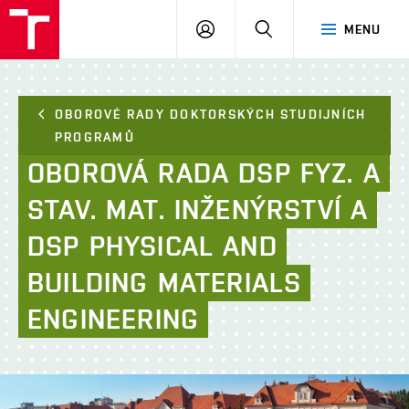
FAST
PŘIHLÁSIT
HLEDAT
MENU
VUT
SE
Brno
OBOROVÉ RADY DOKTORSKÝCH STUDIJNÍCH
PROGRAMŮ​
OBOROVÁ
RADA
DSP
FYZ.
A
STAV.
MAT.
INŽENÝRSTVÍ
A
DSP
PHYSICAL
AND
BUILDING
MATERIALS
ENGINEERING