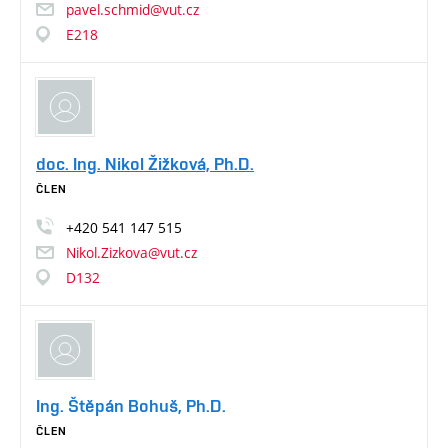
pavel.schmid@vut.cz
E218
doc. Ing. Nikol Žižková, Ph.D.
ČLEN
+420
541
147
515
Nikol.Zizkova@vut.cz
D132
Ing. Štěpán Bohuš, Ph.D.
ČLEN