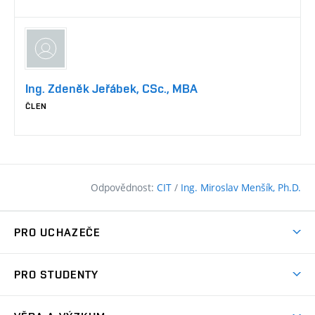
Ing. Zdeněk Jeřábek, CSc., MBA
ČLEN
Odpovědnost:
CIT
/
Ing. Miroslav Menšík, Ph.D.
PRO UCHAZEČE
Pojďte na FAST
PRO STUDENTY
Nabídka programů
Časový plán studia
Přijímačky