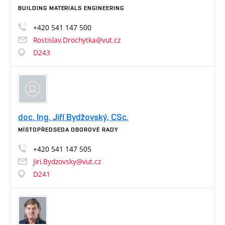
BUILDING MATERIALS ENGINEERING
+420
541
147
500
Rostislav.Drochytka@vut.cz
D243
doc. Ing. Jiří Bydžovský, CSc.
MÍSTOPŘEDSEDA OBOROVÉ RADY
+420
541
147
505
Jiri.Bydzovsky@vut.cz
D241