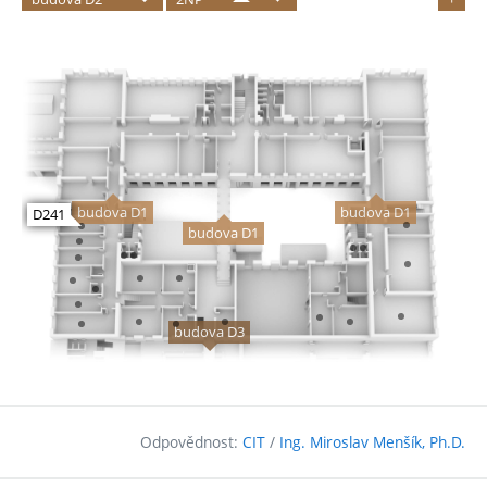
Odpovědnost:
CIT
/
Ing. Miroslav Menšík, Ph.D.