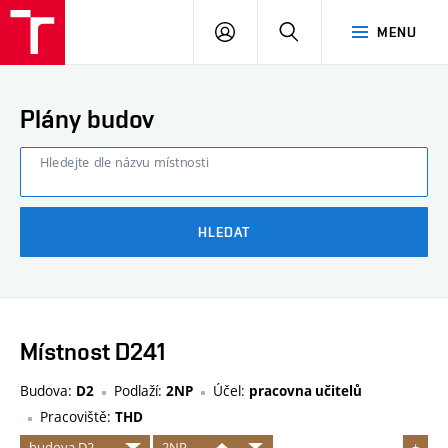
FAST
PŘIHLÁSIT
HLEDAT
MENU
VUT
SE
Brno
Plány budov
Hledejte dle názvu místnosti
HLEDAT
Místnost D241
Budova:
Podlaží:
Účel:
D2
2NP
pracovna učitelů
Pracoviště:
THD