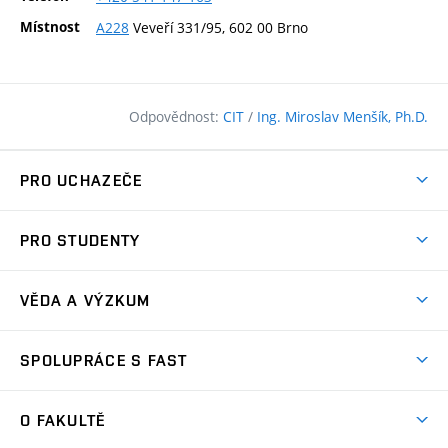
Místnost
A228
Veveří 331/95, 602 00 Brno
Odpovědnost:
CIT
/
Ing. Miroslav Menšík, Ph.D.
PRO UCHAZEČE
Pojďte na FAST
PRO STUDENTY
Nabídka programů
Časový plán studia
Přijímačky
VĚDA A VÝZKUM
Studijní programy
Zápisy
Úspěchy
Předměty
SPOLUPRÁCE S FAST
(externí
Ambasadoři pro prváky
Licence a patenty
odkaz)
FAQ
Studium MSc.
Firemní spolupráce
Centra výzkumu
O FAKULTĚ
(externí
Příručka prváka
Přípravné kurzy
Zahraniční spolupráce
odkaz)
Oblasti výzkumu