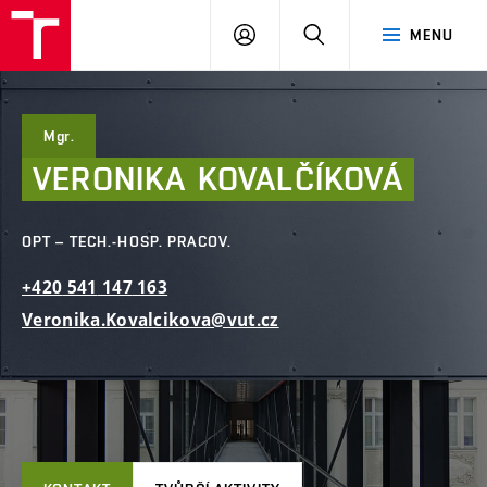
FAST
PŘIHLÁSIT
HLEDAT
MENU
VUT
SE
Brno
Mgr.
VERONIKA
KOVALČÍKOVÁ
OPT – TECH.-HOSP. PRACOV.
+420
541
147
163
Veronika.Kovalcikova@vut.cz