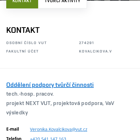
KONTAKT
TVŮRČÍ AKTIVITY
KONTAKT
OSOBNÍ ČÍSLO VUT
274291
FAKULTNÍ ÚČET
KOVALCIKOVA.V
Oddělení podpory tvůrčí činnosti
tech.-hosp. pracov.
projekt NEXT VUT, projektová podpora, VaV
výsledky
E-mail
Veronika.Kovalcikova@vut.cz
Telefon
+420
541
147
163