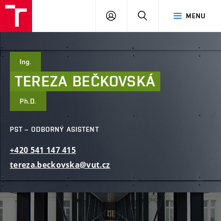
FAST
PŘIHLÁSIT
HLEDAT
MENU
VUT
SE
Brno
Ing.
TEREZA
BEČKOVSKÁ
Ph.D.
PST – ODBORNÝ ASISTENT
+420
541
147
415
tereza.beckovska@vut.cz