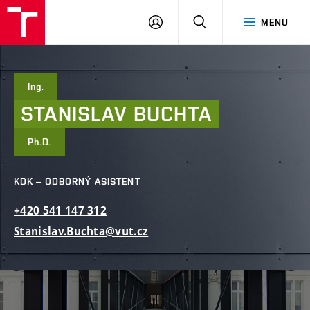
FAST
PŘIHLÁSIT
HLEDAT
MENU
VUT
SE
Brno
Ing.
STANISLAV
BUCHTA
Ph.D.
KDK – ODBORNÝ ASISTENT
+420
541
147
312
Stanislav.Buchta@vut.cz