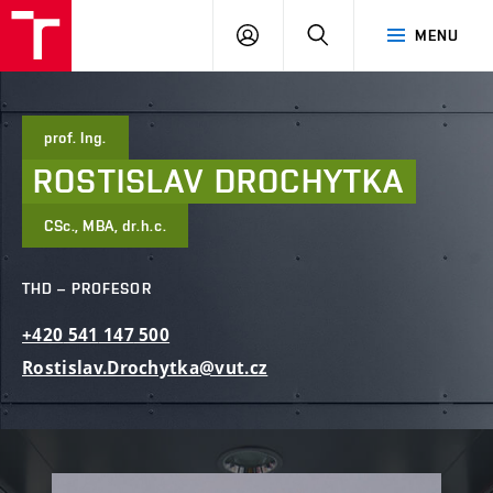
FAST
PŘIHLÁSIT
HLEDAT
MENU
VUT
SE
Brno
prof. Ing.
ROSTISLAV
DROCHYTKA
CSc., MBA, dr.h.c.
THD – PROFESOR
+420
541
147
500
Rostislav.Drochytka@vut.cz