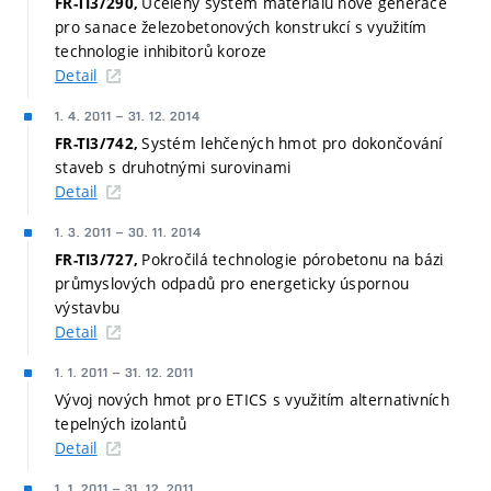
Ucelený systém materiálů nové generace
FR-TI3/290,
pro sanace železobetonových konstrukcí s využitím
technologie inhibitorů koroze
Detail
1. 4. 2011
–
31. 12. 2014
Systém lehčených hmot pro dokončování
FR-TI3/742,
staveb s druhotnými surovinami
Detail
1. 3. 2011
–
30. 11. 2014
Pokročilá technologie pórobetonu na bázi
FR-TI3/727,
průmyslových odpadů pro energeticky úspornou
výstavbu
Detail
1. 1. 2011
–
31. 12. 2011
Vývoj nových hmot pro ETICS s využitím alternativních
tepelných izolantů
Detail
1. 1. 2011
–
31. 12. 2011