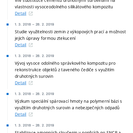
Vliv substituce cementu druhotnými surovinami na
vlastnosti vysoceodolného silikátového kompozitu
Detail
1. 3. 2018
–
28. 2. 2019
Studie využitelnosti zemin z výkopových prací a možnost
jejich úpravy formou ztekucení
Detail
1. 3. 2018
–
28. 2. 2019
Vývoj vysoce odolného správkového kompozitu pro
rekonstrukce objektů z taveného čediče s využitím
druhotných surovin
Detail
1. 3. 2018
–
28. 2. 2019
Výzkum speciální spárovací hmoty na polymerní bázi s
využitím druhotných surovin a nebezpečných odpadů
Detail
1. 3. 2018
–
28. 2. 2019
Stabilizace amonných sloučenin v popílcích po SNCR a