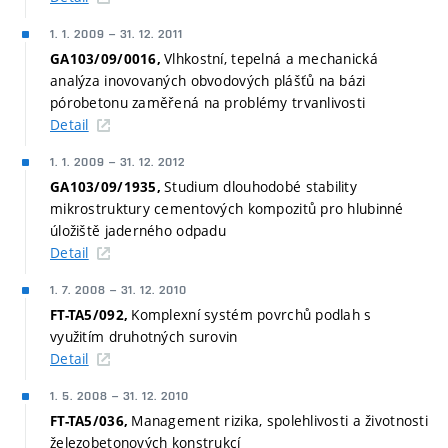
1. 1. 2009
–
31. 12. 2011
Vlhkostní, tepelná a mechanická
GA103/09/0016,
analýza inovovaných obvodových plášťů na bázi
pórobetonu zaměřená na problémy trvanlivosti
Detail
1. 1. 2009
–
31. 12. 2012
Studium dlouhodobé stability
GA103/09/1935,
mikrostruktury cementových kompozitů pro hlubinné
úložiště jaderného odpadu
Detail
1. 7. 2008
–
31. 12. 2010
Komplexní systém povrchů podlah s
FT-TA5/092,
využitím druhotných surovin
Detail
1. 5. 2008
–
31. 12. 2010
Management rizika, spolehlivosti a životnosti
FT-TA5/036,
železobetonových konstrukcí