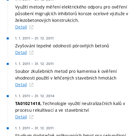
Využití metody měření elektrického odporu pro ověření
působení migrujících inhibitorů koroze ocelové výztuže v
železobetonových konstrukcích.
Detail
1. 1. 2011
–
31. 12. 2011
Zvyšování tepelné odolnosti pórovitých betonů
Detail
1. 1. 2011
–
31. 12. 2011
Soubor zkušebních metod pro kameniva k ověření
vhodnosti použití v lehčených stavebních hmotách
Detail
1. 1. 2011
–
31. 12. 2014
Technologie využití neutralizačních kalů v
TA01021418,
procesu rekultivací a ve stavebnictví
Detail
1. 1. 2011
–
31. 12. 2011
Studium dodatečně aplikovaných hmot pro sekundární