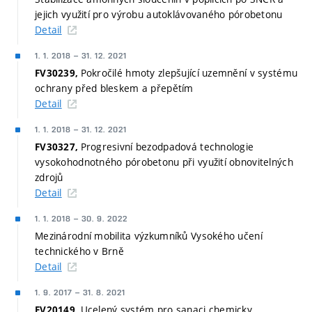
jejich využití pro výrobu autoklávovaného pórobetonu
Detail
1. 1. 2018
–
31. 12. 2021
Pokročilé hmoty zlepšující uzemnění v systému
FV30239,
ochrany před bleskem a přepětím
Detail
1. 1. 2018
–
31. 12. 2021
Progresivní bezodpadová technologie
FV30327,
vysokohodnotného pórobetonu při využití obnovitelných
zdrojů
Detail
1. 1. 2018
–
30. 9. 2022
Mezinárodní mobilita výzkumníků Vysokého učení
technického v Brně
Detail
1. 9. 2017
–
31. 8. 2021
Ucelený systém pro sanaci chemicky
FV20149,