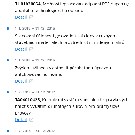
Možnosti zpracování odpadní PES cupaniny
TH01030054,
a dalšího technologického odpadu
Detail
1. 1. 2015
–
31. 12. 2015
Stanovení účinnosti gelové infuzní clony v rúzných
stavebních materiálech prostřednictvím zděných pilířů
Detail
1. 1. 2015
–
31. 12. 2015
Zvýšení užitných vlastností pórobetonu úpravou
autoklávovacího režimu
Detail
1. 7. 2014
–
31. 12. 2017
Komplexní systém speciálních správkových
TA04010425,
hmot s využitím druhotných surovin pro průmyslové
provozy
Detail
1. 7. 2014
–
31. 12. 2017