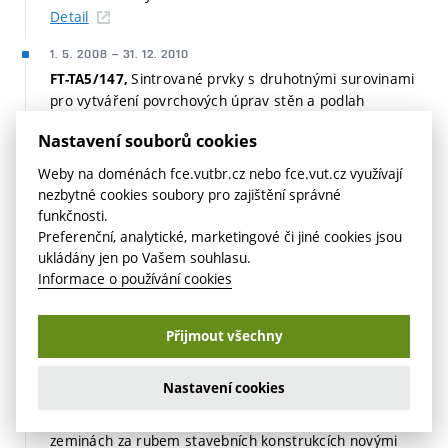
Detail
1. 5. 2008
–
31. 12. 2010
Sintrované prvky s druhotnými surovinami
FT-TA5/147,
pro vytváření povrchových úprav stěn a podlah
Detail
Nastavení souborů cookies
1. 5. 2007
–
30. 12. 2010
Weby na doménách fce.vutbr.cz nebo fce.vut.cz využívají
Výzkum a vývoj speciálních plynotěsných
FT-TA4/013,
nezbytné cookies soubory pro zajištění správné
hydroizolačních nátěrů a stěrek proti průniku ekologicky
funkčnosti.
nebezpečných látek.
Preferenční, analytické, marketingové či jiné cookies jsou
Detail
ukládány jen po Vašem souhlasu.
Informace o používání cookies
6. 3. 2006
–
31. 12. 2007
Programy dalšího profesního vzdělávání ve stavebnictví
a veřejné správě
Přijmout všechny
Detail
Nastavení cookies
1. 1. 2006
–
31. 12. 2008
Komplexní systém sanace defektů v
FT-TA3/139,
zeminách za rubem stavebních konstrukcích novými