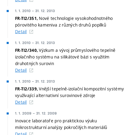
1. 1. 2010
–
31. 12. 2013
Nové technologie vysokohodnotného
FR-TI2/351,
pórovitého kameniva z různých druhů popílků
Detail
1. 1. 2010
–
31. 12. 2013
Výzkum a vývoj průmyslového tepelně
FR-TI2/340,
izolačního systému na silikátové bázi s využitím
druhotných surovin
Detail
1. 1. 2010
–
31. 12. 2013
Vnější tepelně-izolační kompozitní systémy
FR-TI2/339,
využívající alternativní surovinové zdroje
Detail
1. 1. 2009
–
31. 12. 2009
Inovace laboratoře pro praktickou výuku
mikrostrukturní analýzy pokročilých materiálů
Detail