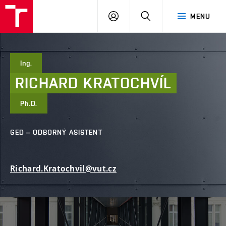
FAST
PŘIHLÁSIT
HLEDAT
MENU
VUT
SE
Brno
Ing.
RICHARD
KRATOCHVÍL
Ph.D.
GED – ODBORNÝ ASISTENT
Richard.Kratochvil@vut.cz