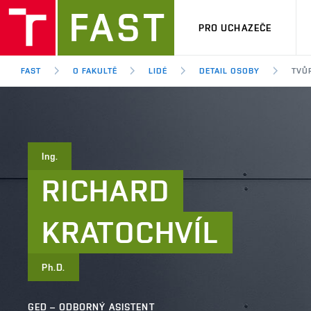
PRO UCHAZEČE
FAST
O FAKULTĚ
LIDÉ
DETAIL OSOBY
TVŮR
Ing.
RICHARD
KRATOCHVÍL
Ph.D.
GED – ODBORNÝ ASISTENT