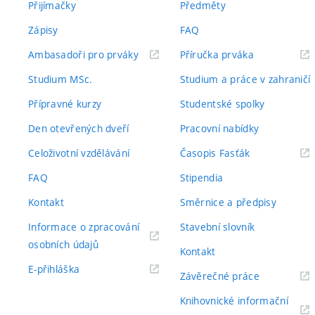
Přijímačky
Předměty
Zápisy
FAQ
(externí
(externí
Ambasadoři pro prváky
Příručka prváka
odkaz)
odkaz)
Studium MSc.
Studium a práce v zahraničí
Přípravné kurzy
Studentské spolky
Den otevřených dveří
Pracovní nabídky
(externí
Celoživotní vzdělávání
Časopis Fasťák
odkaz)
FAQ
Stipendia
Kontakt
Směrnice a předpisy
Informace o zpracování
Stavební slovník
(externí
osobních údajů
Kontakt
odkaz)
(externí
E-přihláška
(externí
Závěrečné práce
odkaz)
odkaz)
Knihovnické informační