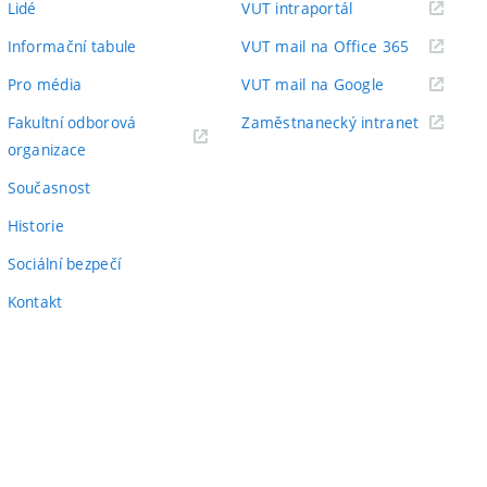
(externí
Lidé
VUT intraportál
odkaz)
(externí
Informační tabule
VUT mail na Office 365
odkaz)
(externí
Pro média
VUT mail na Google
odkaz)
(externí
Fakultní odborová
Zaměstnanecký intranet
(externí
odkaz)
organizace
odkaz)
Současnost
Historie
Sociální bezpečí
Kontakt