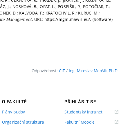
, R.; ČERVENKA, R.; HRÁDEK, J.; JIRÁNEK, J.; KOŠATKA, M.;
Z, J.; NOSKOVÁ, B.; OPAT, L.; POSPÍŠIL, P.; POTOČIAR, T.;
TONĚK, D.; KALVODA, P.; KRATOCHVÍL, R.; KURUC, M.;
ata Management
. URL: https://mgm.mawis.eu/. (Software)
Odpovědnost:
CIT
/
Ing. Miroslav Menšík, Ph.D.
O FAKULTĚ
PŘIHLÁSIT SE
(externí
Plány budov
Studentský intranet
odkaz)
(externí
Organizační struktura
Fakultní Moodle
odkaz)