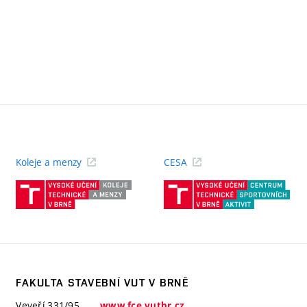
Koleje a menzy
CESA
(externí
(ext
odkaz)
odk
FAKULTA STAVEBNÍ VUT V BRNĚ
Veveří 331/95
www.fce.vutbr.cz