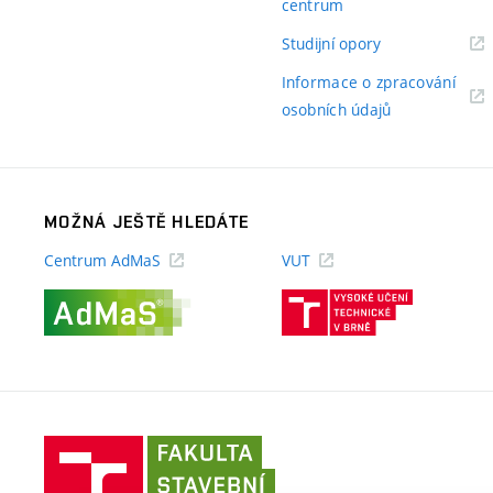
(externí
centrum
odkaz)
(externí
Studijní opory
odkaz)
Informace o zpracování
(externí
osobních údajů
odkaz)
MOŽNÁ JEŠTĚ HLEDÁTE
Centrum AdMaS
VUT
(externí
(externí
odkaz)
odkaz)
Fakulta
stavební