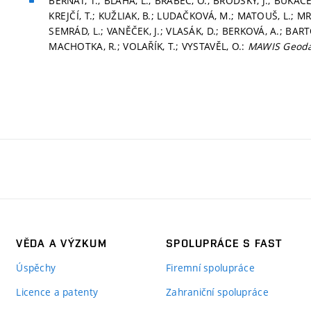
BERNÁT, T.; BLÁHA, L.; BRABEC, O.; BRODSKÝ, J.; BUKÁČEK
KREJČÍ, T.; KUŽLIAK, B.; LUDAČKOVÁ, M.; MATOUŠ, L.; MRÁ
SEMRÁD, L.; VANĚČEK, J.; VLASÁK, D.; BERKOVÁ, A.; BAR
MACHOTKA, R.; VOLAŘÍK, T.; VYSTAVĚL, O.:
MAWIS Geod
VĚDA A VÝZKUM
SPOLUPRÁCE S FAST
Úspěchy
Firemní spolupráce
Licence a patenty
Zahraniční spolupráce