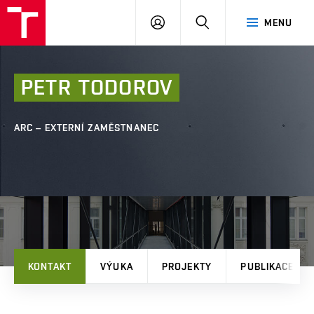
FAST
PŘIHLÁSIT
HLEDAT
MENU
VUT
SE
Brno
PETR
TODOROV
ARC – EXTERNÍ ZAMĚSTNANEC
KONTAKT
VÝUKA
PROJEKTY
PUBLIKACE