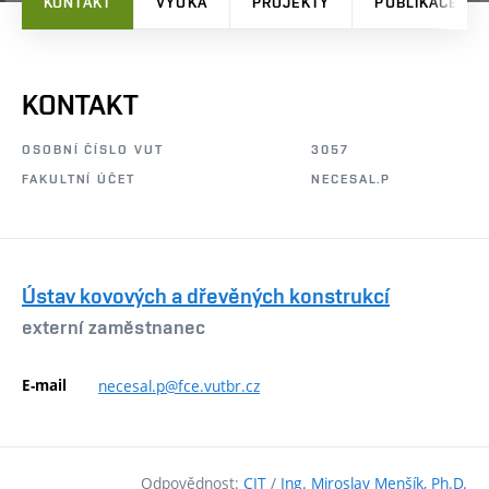
KONTAKT
VÝUKA
PROJEKTY
PUBLIKACE
KONTAKT
OSOBNÍ ČÍSLO VUT
3057
FAKULTNÍ ÚČET
NECESAL.P
Ústav kovových a dřevěných konstrukcí
externí zaměstnanec
E-mail
necesal.p@fce.vutbr.cz
Odpovědnost:
CIT
/
Ing. Miroslav Menšík, Ph.D.