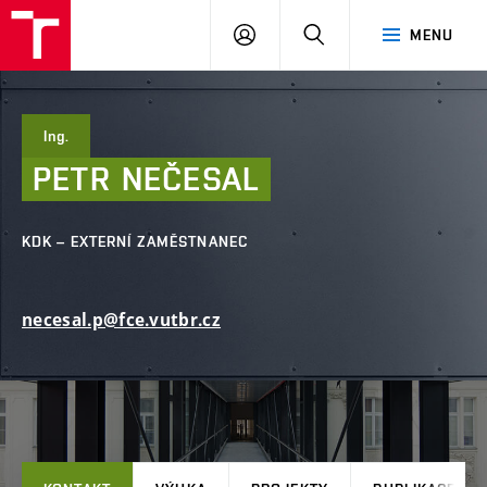
FAST
PŘIHLÁSIT
HLEDAT
MENU
VUT
SE
Brno
Ing.
PETR
NEČESAL
KDK – EXTERNÍ ZAMĚSTNANEC
necesal.p@fce.vutbr.cz