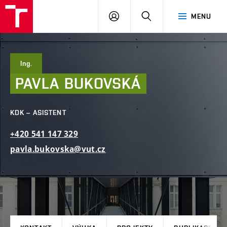
FAST
PŘIHLÁSIT
HLEDAT
MENU
VUT
SE
Brno
Ing.
PAVLA
BUKOVSKÁ
KDK – ASISTENT
+420
541
147
329
pavla.bukovska@vut.cz