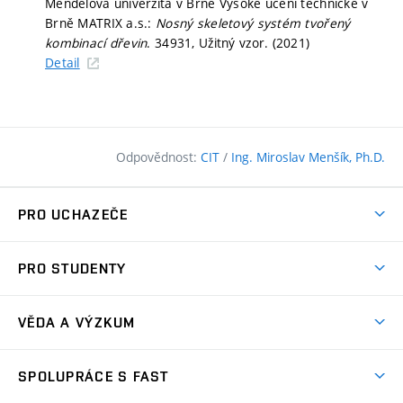
Mendelova univerzita v Brně Vysoké učení technické v
Brně MATRIX a.s.:
Nosný skeletový systém tvořený
kombinací dřevin
. 34931, Užitný vzor. (2021)
Detail
Odpovědnost:
CIT
/
Ing. Miroslav Menšík, Ph.D.
PRO UCHAZEČE
Pojďte na FAST
PRO STUDENTY
Nabídka programů
Časový plán studia
Přijímačky
VĚDA A VÝZKUM
Studijní programy
Zápisy
Úspěchy
Předměty
SPOLUPRÁCE S FAST
(externí
Ambasadoři pro prváky
Licence a patenty
odkaz)
FAQ