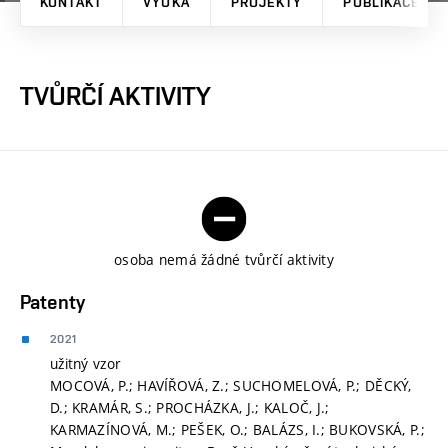
KONTAKT
VÝUKA
PROJEKTY
PUBLIKACE
TVŮRČÍ AKTIVITY
osoba nemá žádné tvůrčí aktivity
Patenty
2021
užitný vzor
MOCOVÁ, P.; HAVÍŘOVÁ, Z.; SUCHOMELOVÁ, P.; DĚCKÝ,
D.; KRAMÁR, S.; PROCHÁZKA, J.; KALOČ, J.;
KARMAZÍNOVÁ, M.; PEŠEK, O.; BALÁZS, I.; BUKOVSKÁ, P.;