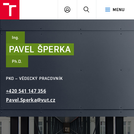
FAST
PŘIHLÁSIT
HLEDAT
MENU
VUT
SE
Brno
Ing.
PAVEL
ŠPERKA
Ph.D.
PKO – VĚDECKÝ PRACOVNÍK
+420
541
147
356
Pavel.Sperka@vut.cz