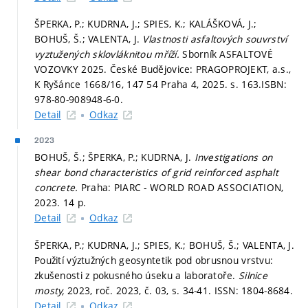
ŠPERKA, P.; KUDRNA, J.; SPIES, K.; KALÁŠKOVÁ, J.;
BOHUŠ, Š.; VALENTA, J.
Vlastnosti asfaltových souvrství
vyztužených sklovláknitou mříží.
Sborník ASFALTOVÉ
VOZOVKY 2025. České Budějovice: PRAGOPROJEKT, a.s.,
K Ryšánce 1668/16, 147 54 Praha 4, 2025.
s. 163.
ISBN:
978-80-908948-6-0.
Detail
Odkaz
2023
BOHUŠ, Š.; ŠPERKA, P.; KUDRNA, J.
Investigations on
shear bond characteristics of grid reinforced asphalt
concrete.
Praha: PIARC - WORLD ROAD ASSOCIATION,
2023. 14 p.
Detail
Odkaz
ŠPERKA, P.; KUDRNA, J.; SPIES, K.; BOHUŠ, Š.; VALENTA, J.
Použití výztužných geosyntetik pod obrusnou vrstvu:
zkušenosti z pokusného úseku a laboratoře.
Silnice
mosty,
2023, roč. 2023, č. 03,
s. 34-41.
ISSN: 1804-8684.
Detail
Odkaz