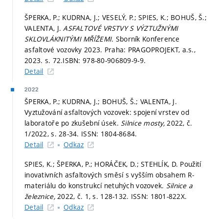
ŠPERKA, P.; KUDRNA, J.; VESELÝ, P.; SPIES, K.; BOHUŠ, Š.;
VALENTA, J.
ASFALTOVÉ VRSTVY S VÝZTUŽNÝMI
SKLOVLÁKNITÝMI MŘÍŽEMI.
Sborník Konference
asfaltové vozovky 2023. Praha: PRAGOPROJEKT, a.s.,
2023.
s. 72.
ISBN: 978-80-906809-9-9.
Detail
2022
ŠPERKA, P.; KUDRNA, J.; BOHUŠ, Š.; VALENTA, J.
Vyztužování asfaltových vozovek: spojení vrstev od
laboratoře po zkušební úsek.
Silnice mosty,
2022, č.
1/2022,
s. 28-34.
ISSN: 1804-8684.
Detail
Odkaz
SPIES, K.; ŠPERKA, P.; HORÁČEK, D.; STEHLÍK, D. Použití
inovativních asfaltových směsí s vyšším obsahem R-
materiálu do konstrukcí netuhých vozovek.
Silnice a
železnice,
2022, č. 1,
s. 128-132.
ISSN: 1801-822X.
Detail
Odkaz