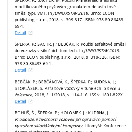
ŠPERKA, P.; BACHER, M. Použití R-materiálu a asfaltu
modifikovaného pryžovým granulátem do asfaltové
směsi typu VMT. In
JUNIORSTAV 2018.
Brno: ECON
publishing, s.r.o., 2018.
s. 309-317.
ISBN: 978-80-86433-
69-1.
Detail
ŠPERKA, P.; SACHR, J.; BEBČÁK, P. Použití asfaltové směsi
do vozovky v silničních tunelech. In
JUNIORSTAV 2018.
Brno: ECON publishing, s.r.o., 2018.
s. 318-326.
ISBN:
978-80-86433-69-1.
Detail
BEBČÁK, P.; BEBČÁKOVÁ, K.; ŠPERKA, P.; KUDRNA, J.;
STOKLÁSEK, S. Asfaltové vozovky v tunelech.
Silnice a
železnice,
2018, č. 1/2018,
s. 114-116.
ISSN: 1801-822X.
Detail
BOHUŠ, Š.; ŠPERKA, P.; HOLOMEK, J.; KUDRNA, J.
Prodloužení životnosti vozovek při opravách pomocí
vyztužení sklovláknitými kompozity.
Litomyšl: Konference