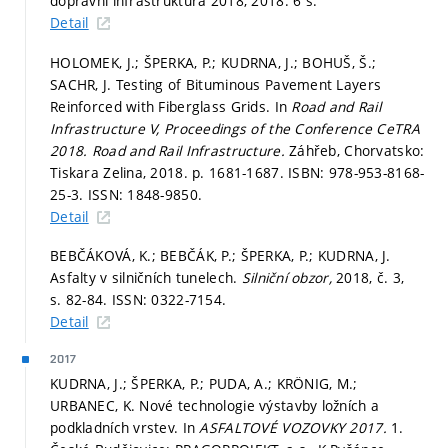
dopravní infrastruktura 2018, 2018. 6 s.
Detail
HOLOMEK, J.; ŠPERKA, P.; KUDRNA, J.; BOHUŠ, Š.;
SACHR, J. Testing of Bituminous Pavement Layers
Reinforced with Fiberglass Grids. In
Road and Rail
Infrastructure V, Proceedings of the Conference CeTRA
2018.
Road and Rail Infrastructure.
Záhřeb, Chorvatsko:
Tiskara Zelina, 2018.
p. 1681-1687.
ISBN: 978-953-8168-
25-3. ISSN: 1848-9850.
Detail
BEBČÁKOVÁ, K.; BEBČÁK, P.; ŠPERKA, P.; KUDRNA, J.
Asfalty v silničních tunelech.
Silniční obzor,
2018, č. 3,
s. 82-84.
ISSN: 0322-7154.
Detail
2017
KUDRNA, J.; ŠPERKA, P.; PUDA, A.; KRÖNIG, M.;
URBANEC, K. Nové technologie výstavby ložních a
podkladních vrstev. In
ASFALTOVÉ VOZOVKY 2017.
1.