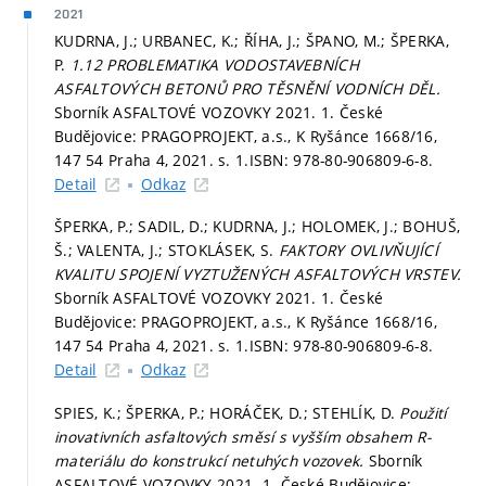
2021
KUDRNA, J.; URBANEC, K.; ŘÍHA, J.; ŠPANO, M.; ŠPERKA,
P.
1.12 PROBLEMATIKA VODOSTAVEBNÍCH
ASFALTOVÝCH BETONŮ PRO TĚSNĚNÍ VODNÍCH DĚL.
Sborník ASFALTOVÉ VOZOVKY 2021. 1. České
Budějovice: PRAGOPROJEKT, a.s., K Ryšánce 1668/16,
147 54 Praha 4, 2021.
s. 1.
ISBN: 978-80-906809-6-8.
Detail
Odkaz
ŠPERKA, P.; SADIL, D.; KUDRNA, J.; HOLOMEK, J.; BOHUŠ,
Š.; VALENTA, J.; STOKLÁSEK, S.
FAKTORY OVLIVŇUJÍCÍ
KVALITU SPOJENÍ VYZTUŽENÝCH ASFALTOVÝCH VRSTEV.
Sborník ASFALTOVÉ VOZOVKY 2021. 1. České
Budějovice: PRAGOPROJEKT, a.s., K Ryšánce 1668/16,
147 54 Praha 4, 2021.
s. 1.
ISBN: 978-80-906809-6-8.
Detail
Odkaz
SPIES, K.; ŠPERKA, P.; HORÁČEK, D.; STEHLÍK, D.
Použití
inovativních asfaltových směsí s vyšším obsahem R-
materiálu do konstrukcí netuhých vozovek.
Sborník
ASFALTOVÉ VOZOVKY 2021. 1. České Budějovice: