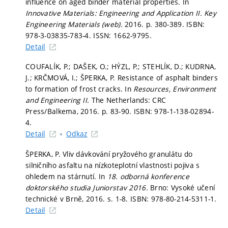
influence on aged binder material properties. In
Innovative Materials: Engineering and Application II.
Key
Engineering Materials (web).
2016.
p. 380-389.
ISBN:
978-3-03835-783-4. ISSN: 1662-9795.
Detail
COUFALÍK, P.; DAŠEK, O.; HÝZL, P.; STEHLÍK, D.; KUDRNA,
J.; KRČMOVÁ, I.; ŠPERKA, P. Resistance of asphalt binders
to formation of frost cracks. In
Resources, Environment
and Engineering II.
The Netherlands: CRC
Press/Balkema, 2016.
p. 83-90.
ISBN: 978-1-138-02894-
4.
Detail
Odkaz
ŠPERKA, P. Vliv dávkování pryžového granulátu do
silničního asfaltu na nízkoteplotní vlastnosti pojiva s
ohledem na stárnutí. In
18. odborná konference
doktorského studia Juniorstav 2016.
Brno: Vysoké učení
technické v Brně, 2016.
s. 1-8.
ISBN: 978-80-214-5311-1.
Detail