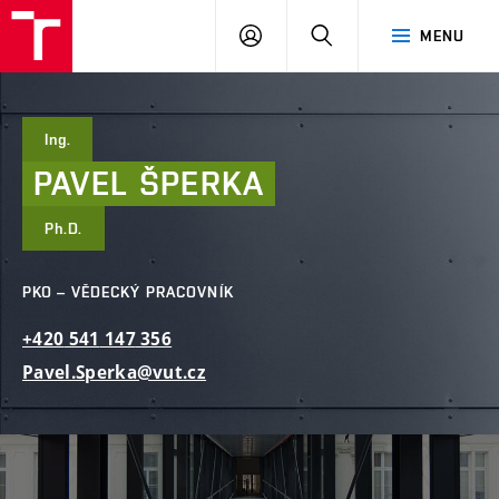
FAST
PŘIHLÁSIT
HLEDAT
MENU
VUT
SE
Brno
Ing.
PAVEL
ŠPERKA
Ph.D.
PKO – VĚDECKÝ PRACOVNÍK
+420
541
147
356
Pavel.Sperka@vut.cz