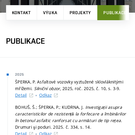
KONTAKT
VÝUKA
PROJEKTY
PUBLIKACE
PUBLIKACE
2025
ŠPERKA, P. Asfaltové vozovky vyztužené sklovláknitými
mřížemi.
Silniční obzor,
2025, roč. 2025, č. 10,
s. 3-9.
Detail
Odkaz
BOHUŠ, Š.; ŠPERKA, P.; KUDRNA, J.
Investigații asupra
caracteristicilor de rezistență la forfecare a îmbinărilor
în betonul asfaltic ranforsat cu armături de tip rețea.
Drumuri şi poduri. 2025. č. 334,
s. 14.
Detail
Odkaz