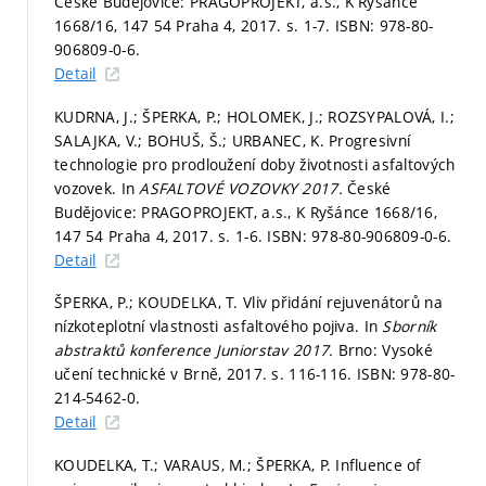
České Budějovice: PRAGOPROJEKT, a.s., K Ryšánce
1668/16, 147 54 Praha 4, 2017.
s. 1-7.
ISBN: 978-80-
906809-0-6.
Detail
KUDRNA, J.; ŠPERKA, P.; HOLOMEK, J.; ROZSYPALOVÁ, I.;
SALAJKA, V.; BOHUŠ, Š.; URBANEC, K. Progresivní
technologie pro prodloužení doby životnosti asfaltových
vozovek. In
ASFALTOVÉ VOZOVKY 2017.
České
Budějovice: PRAGOPROJEKT, a.s., K Ryšánce 1668/16,
147 54 Praha 4, 2017.
s. 1-6.
ISBN: 978-80-906809-0-6.
Detail
ŠPERKA, P.; KOUDELKA, T. Vliv přidání rejuvenátorů na
nízkoteplotní vlastnosti asfaltového pojiva. In
Sborník
abstraktů konference Juniorstav 2017.
Brno: Vysoké
učení technické v Brně, 2017.
s. 116-116.
ISBN: 978-80-
214-5462-0.
Detail
KOUDELKA, T.; VARAUS, M.; ŠPERKA, P. Influence of