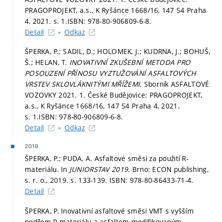
PRAGOPROJEKT, a.s., K Ryšánce 1668/16, 147 54 Praha
4, 2021.
s. 1.
ISBN: 978-80-906809-6-8.
Detail
Odkaz
ŠPERKA, P.; SADIL, D.; HOLOMEK, J.; KUDRNA, J.; BOHUŠ,
Š.; HELAN, T.
INOVATIVNÍ ZKUŠEBNÍ METODA PRO
POSOUZENÍ PŘÍNOSU VYZTUŽOVÁNÍ ASFALTOVÝCH
VRSTEV SKLOVLÁKNITÝMI MŘÍŽEMI.
Sborník ASFALTOVÉ
VOZOVKY 2021. 1. České Budějovice: PRAGOPROJEKT,
a.s., K Ryšánce 1668/16, 147 54 Praha 4, 2021.
s. 1.
ISBN: 978-80-906809-6-8.
Detail
Odkaz
2019
ŠPERKA, P.; PUDA, A. Asfaltové směsi za použití R-
materiálu. In
JUNIORSTAV 2019.
Brno: ECON publishing,
s. r. o., 2019.
s. 133-139.
ISBN: 978-80-86433-71-4.
Detail
ŠPERKA, P. Inovativní asfaltové směsi VMT s vyšším
podílem R-materiálu a asfaltem modifikovaným