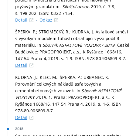
pryžovým granulátem.
Silniční obzor,
2019, č. 7-8,
s. 198-202.
ISSN: 0322-7154.
Detail
Odkaz
ŠPERKA, P.; STROMECKÝ, R.; KUDRNA, J. Asfaltové směsi
s vysokým modulem tuhosti obsahující vyšší podíl R-
materiálu. In
Sborník ASFALTOVÉ VOZOVKY 2019.
České
Budějovice: PRAGOPROJEKT, a.s., K Ryšánce 1668/16,
147 54 Praha 4, 2019.
s. 1-9.
ISBN: 978-80-906809-3-7.
Detail
KUDRNA, J.; KLEC, M.; ŠPERKA, P.; URBANEC, K.
Porovnání celkových nákladů asfaltových a
cementobetonových vozovek. In
Sborník ASFALTOVÉ
VOZOVKY 2019.
1. Praha: PRAGOPROJEKT, a.s., K
Ryšánce 1668/16, 147 54 Praha 4, 2019.
s. 1-6.
ISBN:
978-80-906809-3-7.
Detail
2018