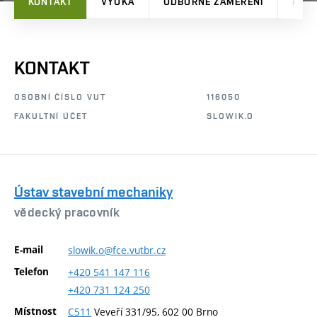
KONTAKT
VÝUKA
ODBORNÉ ZAMĚŘENÍ
PRO
KONTAKT
OSOBNÍ ČÍSLO VUT
116050
FAKULTNÍ ÚČET
SLOWIK.O
Ústav stavební mechaniky
vědecký pracovník
E-mail
slowik.o@fce.vutbr.cz
Telefon
+420
541
147
116
+420
731
124
250
Místnost
C511
Veveří 331/95, 602 00 Brno