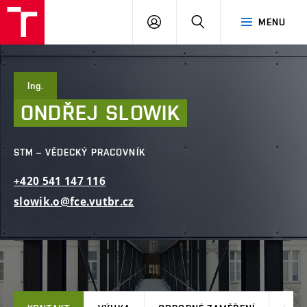
FAST
PŘIHLÁSIT
HLEDAT
MENU
VUT
SE
Brno
Ing.
ONDŘEJ
SLOWIK
STM – VĚDECKÝ PRACOVNÍK
+420
541
147
116
slowik.o@fce.vutbr.cz