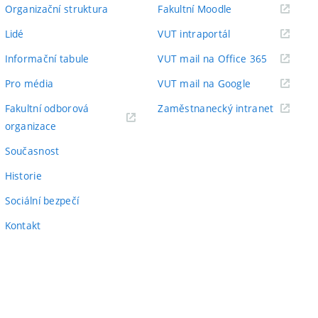
odkaz)
(externí
Organizační struktura
Fakultní Moodle
odkaz)
(externí
Lidé
VUT intraportál
odkaz)
(externí
Informační tabule
VUT mail na Office 365
odkaz)
(externí
Pro média
VUT mail na Google
odkaz)
(externí
Fakultní odborová
Zaměstnanecký intranet
(externí
odkaz)
organizace
odkaz)
Současnost
Historie
Sociální bezpečí
Kontakt