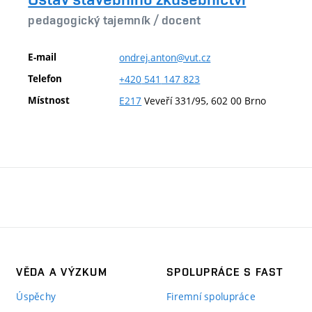
pedagogický tajemník /
docent
E-mail
ondrej.anton@vut.cz
Telefon
+420
541
147
823
Místnost
E217
Veveří 331/95, 602 00 Brno
VĚDA A VÝZKUM
SPOLUPRÁCE S FAST
Úspěchy
Firemní spolupráce