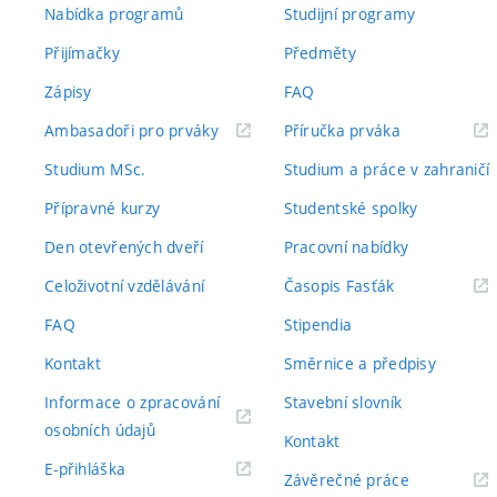
Nabídka programů
Studijní programy
Přijímačky
Předměty
Zápisy
FAQ
(externí
(externí
Ambasadoři pro prváky
Příručka prváka
odkaz)
odkaz)
Studium MSc.
Studium a práce v zahraničí
Přípravné kurzy
Studentské spolky
Den otevřených dveří
Pracovní nabídky
(externí
Celoživotní vzdělávání
Časopis Fasťák
odkaz)
FAQ
Stipendia
Kontakt
Směrnice a předpisy
Informace o zpracování
Stavební slovník
(externí
osobních údajů
Kontakt
odkaz)
(externí
E-přihláška
(externí
Závěrečné práce
odkaz)