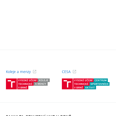
Koleje a menzy
CESA
(externí
(ext
odkaz)
odk