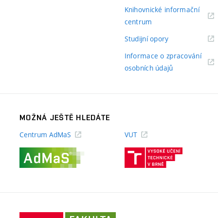
odkaz)
Knihovnické informační
(externí
centrum
odkaz)
(externí
Studijní opory
odkaz)
Informace o zpracování
(externí
osobních údajů
odkaz)
MOŽNÁ JEŠTĚ HLEDÁTE
Centrum AdMaS
VUT
(externí
(externí
odkaz)
odkaz)
Fakulta