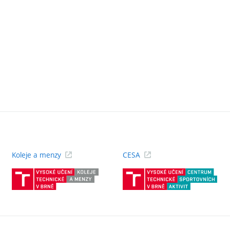
Koleje a menzy
CESA
(externí
(ext
odkaz)
odk