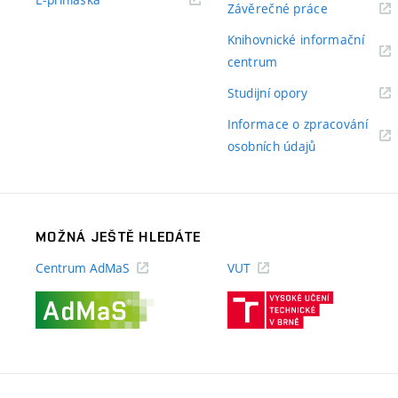
(externí
Závěrečné práce
odkaz)
odkaz)
Knihovnické informační
(externí
centrum
odkaz)
(externí
Studijní opory
odkaz)
Informace o zpracování
(externí
osobních údajů
odkaz)
MOŽNÁ JEŠTĚ HLEDÁTE
Centrum AdMaS
VUT
(externí
(externí
odkaz)
odkaz)