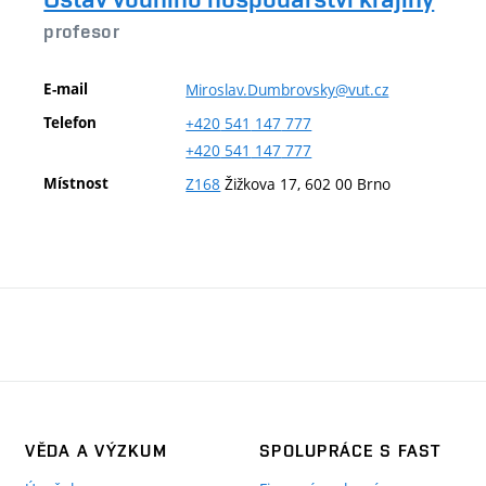
profesor
E-mail
Miroslav.Dumbrovsky@vut.cz
Telefon
+420
541
147
777
+420
541
147
777
Místnost
Z168
Žižkova 17, 602 00 Brno
VĚDA A VÝZKUM
SPOLUPRÁCE S FAST