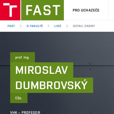
PRO UCHAZEČE
FAST
O FAKULTĚ
LIDÉ
DETAIL OSOBY
prof. Ing.
MIROSLAV
DUMBROVSKÝ
CSc.
VHK – PROFESOR