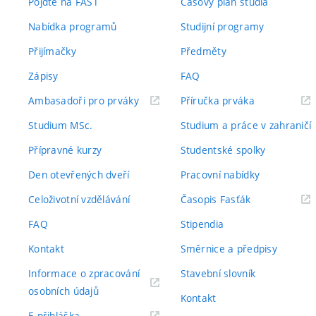
Pojďte na FAST
Časový plán studia
Nabídka programů
Studijní programy
Přijímačky
Předměty
Zápisy
FAQ
(externí
(externí
Ambasadoři pro prváky
Příručka prváka
odkaz)
odkaz)
Studium MSc.
Studium a práce v zahraničí
Přípravné kurzy
Studentské spolky
Den otevřených dveří
Pracovní nabídky
(externí
Celoživotní vzdělávání
Časopis Fasťák
odkaz)
FAQ
Stipendia
Kontakt
Směrnice a předpisy
Informace o zpracování
Stavební slovník
(externí
osobních údajů
Kontakt
odkaz)
(externí
E-přihláška