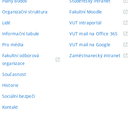
(externí
Plány budov
Studentský intranet
odkaz)
(externí
Organizační struktura
Fakultní Moodle
odkaz)
(externí
Lidé
VUT intraportál
odkaz)
(externí
Informační tabule
VUT mail na Office 365
odkaz)
(externí
Pro média
VUT mail na Google
odkaz)
(externí
Fakultní odborová
Zaměstnanecký intranet
(externí
odkaz)
organizace
odkaz)
Současnost
Historie
Sociální bezpečí
Kontakt