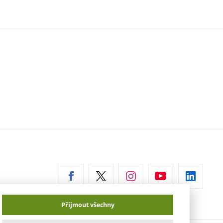
erní
az)
Přijmout všechny