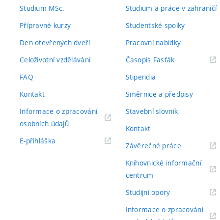
odkaz)
odkaz)
Studium MSc.
Studium a práce v zahraničí
Přípravné kurzy
Studentské spolky
Den otevřených dveří
Pracovní nabídky
(externí
Celoživotní vzdělávání
Časopis Fasťák
odkaz)
FAQ
Stipendia
Kontakt
Směrnice a předpisy
Informace o zpracování
Stavební slovník
(externí
osobních údajů
Kontakt
odkaz)
(externí
E-přihláška
(externí
Závěrečné práce
odkaz)
odkaz)
Knihovnické informační
(externí
centrum
odkaz)
(externí
Studijní opory
odkaz)
Informace o zpracování