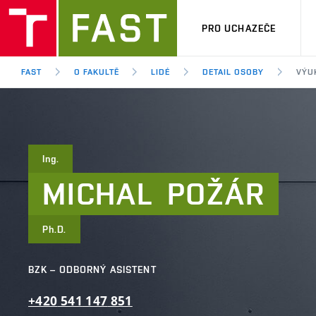
PRO UCHAZEČE
FAST
O FAKULTĚ
LIDÉ
DETAIL OSOBY
VÝU
Ing.
MICHAL
POŽÁR
Ph.D.
BZK – ODBORNÝ ASISTENT
+420
541
147
851