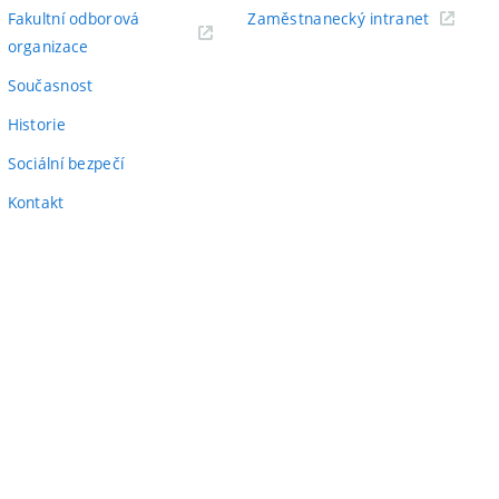
odkaz)
(externí
Fakultní odborová
Zaměstnanecký intranet
(externí
odkaz)
organizace
odkaz)
Současnost
Historie
Sociální bezpečí
Kontakt