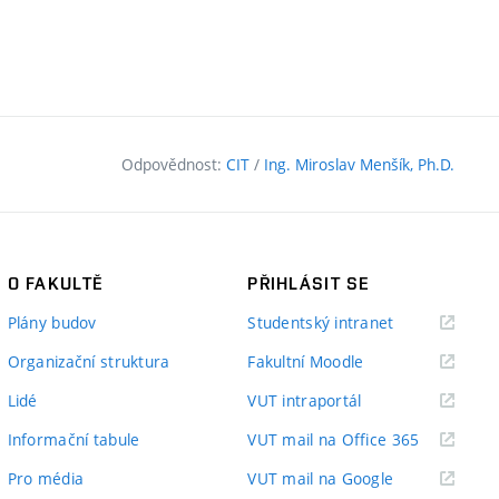
Odpovědnost:
CIT
/
Ing. Miroslav Menšík, Ph.D.
O FAKULTĚ
PŘIHLÁSIT SE
(externí
Plány budov
Studentský intranet
odkaz)
(externí
Organizační struktura
Fakultní Moodle
odkaz)
(externí
Lidé
VUT intraportál
odkaz)
(externí
Informační tabule
VUT mail na Office 365
odkaz)
(externí
Pro média
VUT mail na Google