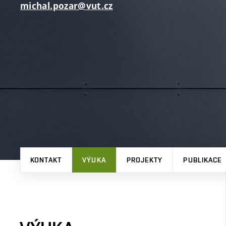
michal.pozar@vut.cz
KONTAKT
VÝUKA
PROJEKTY
PUBLIKACE