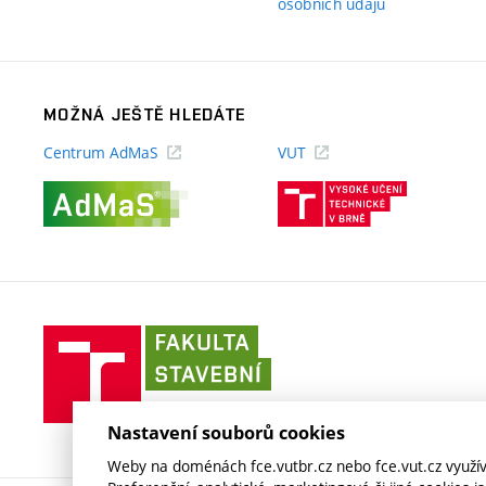
(externí
osobních údajů
odkaz)
MOŽNÁ JEŠTĚ HLEDÁTE
Centrum AdMaS
VUT
(externí
(externí
odkaz)
odkaz)
Fakulta
stavební
VUT
v
Nastavení souborů cookies
Brně
Weby na doménách fce.vutbr.cz nebo fce.vut.cz využíva