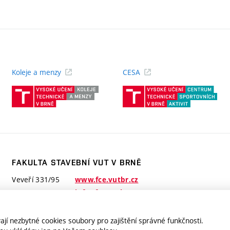
Koleje a menzy
CESA
(externí
(ext
odkaz)
odk
FAKULTA STAVEBNÍ VUT V BRNĚ
Veveří 331/95
www.fce.vutbr.cz
602 00 Brno
info@fce.vutbr.cz
jí nezbytné cookies soubory pro zajištění správné funkčnosti.