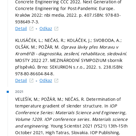
Concrete Engineering CCC 2022. Next Generation of
Concrete Engineering for Post-Pandemic Europe.
Kraków 2022: nbi media, 2022.
p. 407.
ISBN: 978-83-
938649-7-3.
Detail
Odkaz
KLUSÁČEK, L.; NEČAS, R.; KOLÁČEK, J.; SVOBODA, A.;
OLŠÁK, M.; POŽÁR, M.
Oprava lávky přes Moravu v
Kroměříži - diagnostika, zesílení, rehabilitace, sledování.
MOSTY 2022 27. MEZINÁRODNÍ SYMPOZIUM sborník
příspěvků. Brno: SEKURKON s.r.o., 2022.
s. 238.
ISBN:
978-80-86604-84-8.
Detail
Odkaz
2021
VELEŠÍK, M.; POŽÁR, M.; NEČAS, R. Determination of
temperature gradient of slender structure. In
IOP
Conference Series: Materials Science and Engineering,
Volume 1209.
IOP conference series. Materials science
and engineering.
Young Scientist 2021 (YS21) 13th-15th
October 2021, High Tatras, Slovakia. IOP Publishing,