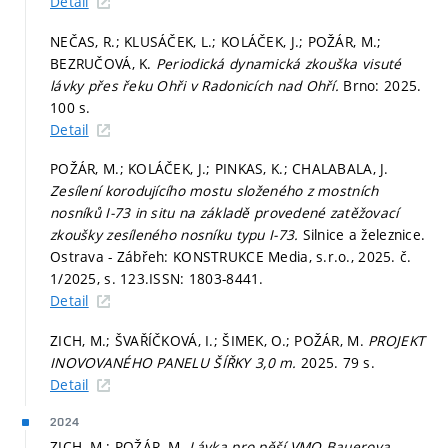
Detail
NEČAS, R.; KLUSÁČEK, L.; KOLÁČEK, J.; POŽÁR, M.;
BEZRUČOVÁ, K.
Periodická dynamická zkouška visuté
lávky přes řeku Ohři v Radonicích nad Ohří.
Brno: 2025.
100 s.
Detail
POŽÁR, M.; KOLÁČEK, J.; PINKAS, K.; CHALABALA, J.
Zesílení korodujícího mostu složeného z mostních
nosníků I-73 in situ na základě provedené zatěžovací
zkoušky zesíleného nosníku typu I-73.
Silnice a železnice.
Ostrava - Zábřeh: KONSTRUKCE Media, s.r.o., 2025. č.
1/2025,
s. 123.
ISSN: 1803-8441.
Detail
ZICH, M.; ŠVAŘÍČKOVÁ, I.; ŠIMEK, O.; POŽÁR, M.
PROJEKT
INOVOVANÉHO PANELU ŠÍŘKY 3,0 m.
2025. 79 s.
Detail
2024
ZICH, M.; POŽÁR, M.
Lávka pro pěší VMO Bauerova.