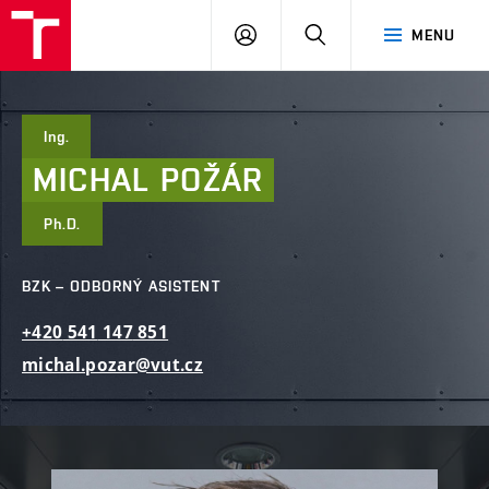
FAST
PŘIHLÁSIT
HLEDAT
MENU
VUT
SE
Brno
Ing.
MICHAL
POŽÁR
Ph.D.
BZK – ODBORNÝ ASISTENT
+420
541
147
851
michal.pozar@vut.cz