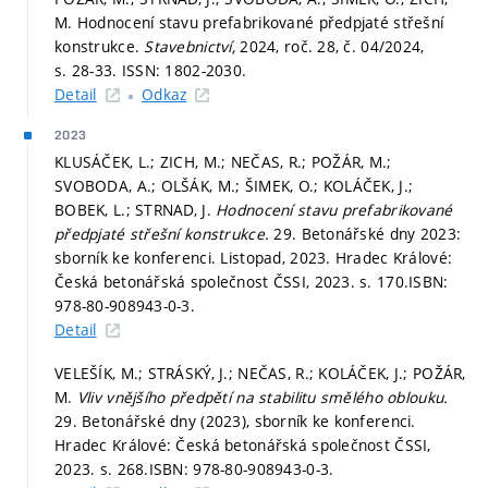
M. Hodnocení stavu prefabrikované předpjaté střešní
konstrukce.
Stavebnictví,
2024, roč. 28, č. 04/2024,
s. 28-33.
ISSN: 1802-2030.
Detail
Odkaz
2023
KLUSÁČEK, L.; ZICH, M.; NEČAS, R.; POŽÁR, M.;
SVOBODA, A.; OLŠÁK, M.; ŠIMEK, O.; KOLÁČEK, J.;
BOBEK, L.; STRNAD, J.
Hodnocení stavu prefabrikované
předpjaté střešní konstrukce.
29. Betonářské dny 2023:
sborník ke konferenci. Listopad, 2023. Hradec Králové:
Česká betonářská společnost ČSSI, 2023.
s. 170.
ISBN:
978-80-908943-0-3.
Detail
VELEŠÍK, M.; STRÁSKÝ, J.; NEČAS, R.; KOLÁČEK, J.; POŽÁR,
M.
Vliv vnějšího předpětí na stabilitu smělého oblouku.
29. Betonářské dny (2023), sborník ke konferenci.
Hradec Králové: Česká betonářská společnost ČSSI,
2023.
s. 268.
ISBN: 978-80-908943-0-3.