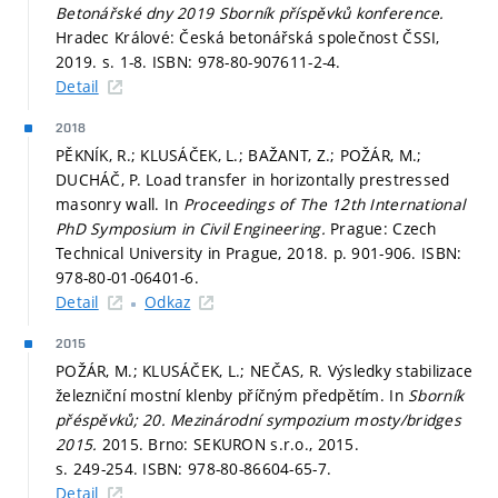
Betonářské dny 2019 Sborník příspěvků konference.
Hradec Králové: Česká betonářská společnost ČSSI,
2019.
s. 1-8.
ISBN: 978-80-907611-2-4.
Detail
2018
PĚKNÍK, R.; KLUSÁČEK, L.; BAŽANT, Z.; POŽÁR, M.;
DUCHÁČ, P. Load transfer in horizontally prestressed
masonry wall. In
Proceedings of The 12th International
PhD Symposium in Civil Engineering.
Prague: Czech
Technical University in Prague, 2018.
p. 901-906.
ISBN:
978-80-01-06401-6.
Detail
Odkaz
2015
POŽÁR, M.; KLUSÁČEK, L.; NEČAS, R. Výsledky stabilizace
železniční mostní klenby příčným předpětím. In
Sborník
přéspěvků; 20. Mezinárodní sympozium mosty/bridges
2015.
2015. Brno: SEKURON s.r.o., 2015.
s. 249-254.
ISBN: 978-80-86604-65-7.
Detail