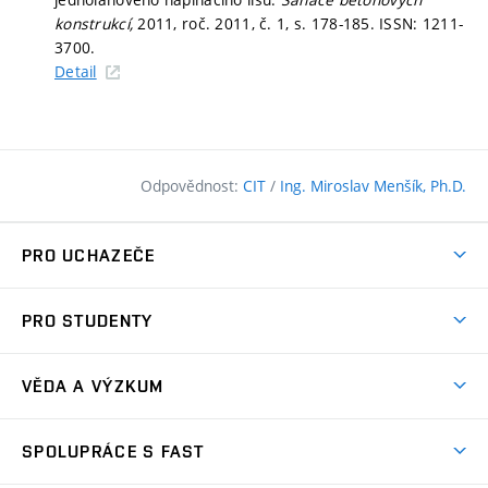
konstrukcí,
2011, roč. 2011, č. 1,
s. 178-185.
ISSN: 1211-
3700.
Detail
Odpovědnost:
CIT
/
Ing. Miroslav Menšík, Ph.D.
PRO UCHAZEČE
Pojďte na FAST
PRO STUDENTY
Nabídka programů
Časový plán studia
Přijímačky
VĚDA A VÝZKUM
Studijní programy
Zápisy
Úspěchy
Předměty
SPOLUPRÁCE S FAST
(externí
Ambasadoři pro prváky
Licence a patenty
odkaz)
FAQ