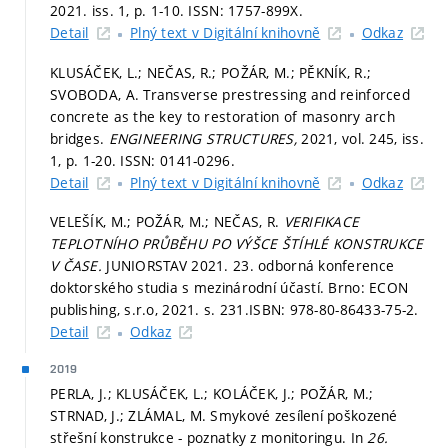
2021. iss. 1,
p. 1-10.
ISSN: 1757-899X.
Detail
Plný text v Digitální knihovně
Odkaz
KLUSÁČEK, L.; NEČAS, R.; POŽÁR, M.; PĚKNÍK, R.;
SVOBODA, A. Transverse prestressing and reinforced
concrete as the key to restoration of masonry arch
bridges.
ENGINEERING STRUCTURES,
2021, vol. 245, iss.
1,
p. 1-20.
ISSN: 0141-0296.
Detail
Plný text v Digitální knihovně
Odkaz
VELEŠÍK, M.; POŽÁR, M.; NEČAS, R.
VERIFIKACE
TEPLOTNÍHO PRŮBĚHU PO VÝŠCE ŠTÍHLÉ KONSTRUKCE
V ČASE.
JUNIORSTAV 2021. 23. odborná konference
doktorského studia s mezinárodní účastí. Brno: ECON
publishing, s.r.o, 2021.
s. 231.
ISBN: 978-80-86433-75-2.
Detail
Odkaz
2019
PERLA, J.; KLUSÁČEK, L.; KOLÁČEK, J.; POŽÁR, M.;
STRNAD, J.; ZLÁMAL, M. Smykové zesílení poškozené
střešní konstrukce - poznatky z monitoringu. In
26.