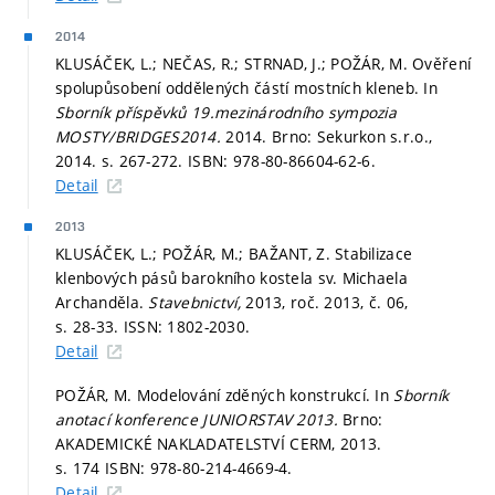
2014
KLUSÁČEK, L.; NEČAS, R.; STRNAD, J.; POŽÁR, M. Ověření
spolupůsobení oddělených částí mostních kleneb. In
Sborník příspěvků 19.mezinárodního sympozia
MOSTY/BRIDGES2014.
2014. Brno: Sekurkon s.r.o.,
2014.
s. 267-272.
ISBN: 978-80-86604-62-6.
Detail
2013
KLUSÁČEK, L.; POŽÁR, M.; BAŽANT, Z. Stabilizace
klenbových pásů barokního kostela sv. Michaela
Archanděla.
Stavebnictví,
2013, roč. 2013, č. 06,
s. 28-33.
ISSN: 1802-2030.
Detail
POŽÁR, M. Modelování zděných konstrukcí. In
Sborník
anotací konference JUNIORSTAV 2013.
Brno:
AKADEMICKÉ NAKLADATELSTVÍ CERM, 2013.
s. 174
ISBN: 978-80-214-4669-4.
Detail