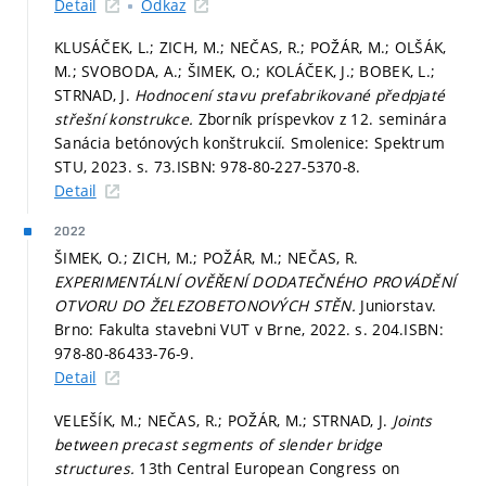
Detail
Odkaz
KLUSÁČEK, L.; ZICH, M.; NEČAS, R.; POŽÁR, M.; OLŠÁK,
M.; SVOBODA, A.; ŠIMEK, O.; KOLÁČEK, J.; BOBEK, L.;
STRNAD, J.
Hodnocení stavu prefabrikované předpjaté
střešní konstrukce.
Zborník príspevkov z 12. seminára
Sanácia betónových konštrukcií. Smolenice: Spektrum
STU, 2023.
s. 73.
ISBN: 978-80-227-5370-8.
Detail
2022
ŠIMEK, O.; ZICH, M.; POŽÁR, M.; NEČAS, R.
EXPERIMENTÁLNÍ OVĚŘENÍ DODATEČNÉHO PROVÁDĚNÍ
OTVORU DO ŽELEZOBETONOVÝCH STĚN.
Juniorstav.
Brno: Fakulta stavebni VUT v Brne, 2022.
s. 204.
ISBN:
978-80-86433-76-9.
Detail
VELEŠÍK, M.; NEČAS, R.; POŽÁR, M.; STRNAD, J.
Joints
between precast segments of slender bridge
structures.
13th Central European Congress on