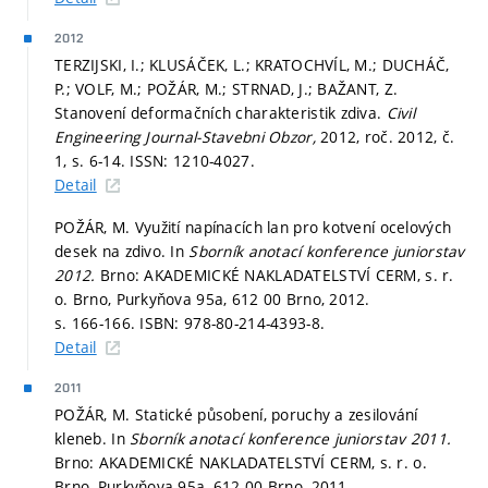
2012
TERZIJSKI, I.; KLUSÁČEK, L.; KRATOCHVÍL, M.; DUCHÁČ,
P.; VOLF, M.; POŽÁR, M.; STRNAD, J.; BAŽANT, Z.
Stanovení deformačních charakteristik zdiva.
Civil
Engineering Journal-Stavebni Obzor,
2012, roč. 2012, č.
1,
s. 6-14.
ISSN: 1210-4027.
Detail
POŽÁR, M. Využití napínacích lan pro kotvení ocelových
desek na zdivo. In
Sborník anotací konference juniorstav
2012.
Brno: AKADEMICKÉ NAKLADATELSTVÍ CERM, s. r.
o. Brno, Purkyňova 95a, 612 00 Brno, 2012.
s. 166-166.
ISBN: 978-80-214-4393-8.
Detail
2011
POŽÁR, M. Statické působení, poruchy a zesilování
kleneb. In
Sborník anotací konference juniorstav 2011.
Brno: AKADEMICKÉ NAKLADATELSTVÍ CERM, s. r. o.
Brno, Purkyňova 95a, 612 00 Brno, 2011.