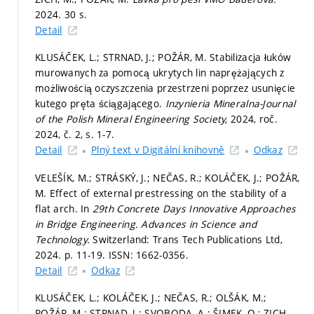
2024. 30 s.
Detail
KLUSÁČEK, L.; STRNAD, J.; POŽÁR, M. Stabilizacja łuków
murowanych za pomocą ukrytych lin naprężających z
możliwością oczyszczenia przestrzeni poprzez usunięcie
kutego pręta ściągającego.
Inzynieria Mineralna-Journal
of the Polish Mineral Engineering Society,
2024, roč.
2024, č. 2,
s. 1-7.
Detail
Plný text v Digitální knihovně
Odkaz
VELEŠÍK, M.; STRÁSKÝ, J.; NEČAS, R.; KOLÁČEK, J.; POŽÁR,
M. Effect of external prestressing on the stability of a
flat arch. In
29th Concrete Days Innovative Approaches
in Bridge Engineering.
Advances in Science and
Technology.
Switzerland: Trans Tech Publications Ltd,
2024.
p. 11-19.
ISSN: 1662-0356.
Detail
Odkaz
KLUSÁČEK, L.; KOLÁČEK, J.; NEČAS, R.; OLŠÁK, M.;
POŽÁR, M.; STRNAD, J.; SVOBODA, A.; ŠIMEK, O.; ZICH,