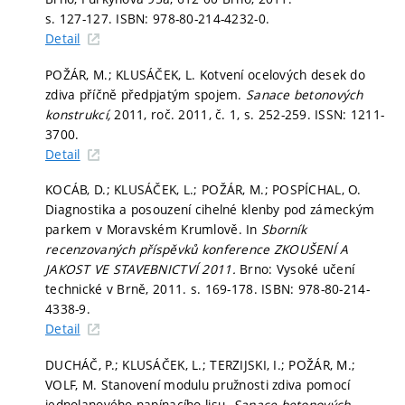
s. 127-127.
ISBN: 978-80-214-4232-0.
Detail
POŽÁR, M.; KLUSÁČEK, L. Kotvení ocelových desek do
zdiva příčně předpjatým spojem.
Sanace betonových
konstrukcí,
2011, roč. 2011, č. 1,
s. 252-259.
ISSN: 1211-
3700.
Detail
KOCÁB, D.; KLUSÁČEK, L.; POŽÁR, M.; POSPÍCHAL, O.
Diagnostika a posouzení cihelné klenby pod zámeckým
parkem v Moravském Krumlově. In
Sborník
recenzovaných příspěvků konference ZKOUŠENÍ A
JAKOST VE STAVEBNICTVÍ 2011.
Brno: Vysoké učení
technické v Brně, 2011.
s. 169-178.
ISBN: 978-80-214-
4338-9.
Detail
DUCHÁČ, P.; KLUSÁČEK, L.; TERZIJSKI, I.; POŽÁR, M.;
VOLF, M. Stanovení modulu pružnosti zdiva pomocí
jednolanového napínacího lisu.
Sanace betonových