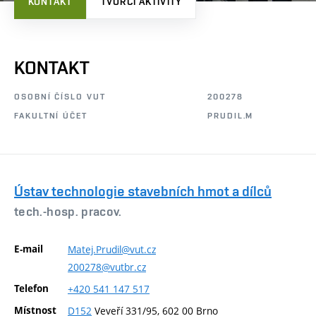
KONTAKT
TVŮRČÍ AKTIVITY
KONTAKT
OSOBNÍ ČÍSLO VUT
200278
FAKULTNÍ ÚČET
PRUDIL.M
Ústav technologie stavebních hmot a dílců
tech.-hosp. pracov.
E-mail
Matej.Prudil@vut.cz
200278@vutbr.cz
Telefon
+420
541
147
517
Místnost
D152
Veveří 331/95, 602 00 Brno