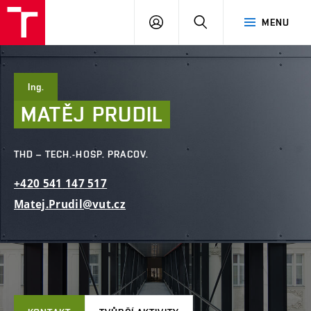
FAST
PŘIHLÁSIT
HLEDAT
MENU
VUT
SE
Brno
Ing.
MATĚJ
PRUDIL
THD – TECH.-HOSP. PRACOV.
+420
541
147
517
Matej.Prudil@vut.cz