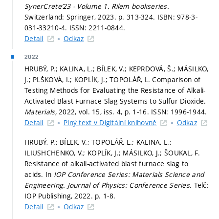
SynerCrete’23 - Volume 1.
Rilem bookseries.
Switzerland: Springer, 2023.
p. 313-324.
ISBN: 978-3-
031-33210-4. ISSN: 2211-0844.
Detail
Odkaz
2022
HRUBÝ, P.; KALINA, L.; BÍLEK, V.; KEPRDOVÁ, Š.; MÁSILKO,
J.; PLŠKOVÁ, I.; KOPLÍK, J.; TOPOLÁŘ, L. Comparison of
Testing Methods for Evaluating the Resistance of Alkali-
Activated Blast Furnace Slag Systems to Sulfur Dioxide.
Materials,
2022, vol. 15, iss. 4,
p. 1-16.
ISSN: 1996-1944.
Detail
Plný text v Digitální knihovně
Odkaz
HRUBÝ, P.; BÍLEK, V.; TOPOLÁŘ, L.; KALINA, L.;
ILIUSHCHENKO, V.; KOPLÍK, J.; MÁSILKO, J.; ŠOUKAL, F.
Resistance of alkali-activated blast furnace slag to
acids. In
IOP Conference Series: Materials Science and
Engineering.
Journal of Physics: Conference Series.
Telč:
IOP Publishing, 2022.
p. 1-8.
Detail
Odkaz