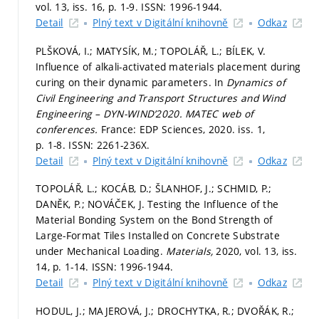
vol. 13, iss. 16,
p. 1-9.
ISSN: 1996-1944.
Detail
Plný text v Digitální knihovně
Odkaz
PLŠKOVÁ, I.; MATYSÍK, M.; TOPOLÁŘ, L.; BÍLEK, V.
Influence of alkali-activated materials placement during
curing on their dynamic parameters. In
Dynamics of
Civil Engineering and Transport Structures and Wind
Engineering – DYN-WIND’2020.
MATEC web of
conferences.
France: EDP Sciences, 2020. iss. 1,
p. 1-8.
ISSN: 2261-236X.
Detail
Plný text v Digitální knihovně
Odkaz
TOPOLÁŘ, L.; KOCÁB, D.; ŠLANHOF, J.; SCHMID, P.;
DANĚK, P.; NOVÁČEK, J. Testing the Influence of the
Material Bonding System on the Bond Strength of
Large-Format Tiles Installed on Concrete Substrate
under Mechanical Loading.
Materials,
2020, vol. 13, iss.
14,
p. 1-14.
ISSN: 1996-1944.
Detail
Plný text v Digitální knihovně
Odkaz
HODUL, J.; MAJEROVÁ, J.; DROCHYTKA, R.; DVOŘÁK, R.;