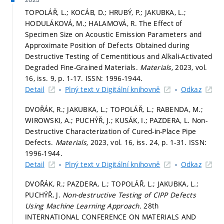
2023
TOPOLÁŘ, L.; KOCÁB, D.; HRUBÝ, P.; JAKUBKA, L.;
HODULÁKOVÁ, M.; HALAMOVÁ, R. The Effect of
Specimen Size on Acoustic Emission Parameters and
Approximate Position of Defects Obtained during
Destructive Testing of Cementitious and Alkali-Activated
Degraded Fine-Grained Materials.
Materials,
2023, vol.
16, iss. 9,
p. 1-17.
ISSN: 1996-1944.
Detail
Plný text v Digitální knihovně
Odkaz
DVOŘÁK, R.; JAKUBKA, L.; TOPOLÁŘ, L.; RABENDA, M.;
WIROWSKI, A.; PUCHÝŘ, J.; KUSÁK, I.; PAZDERA, L. Non-
Destructive Characterization of Cured-in-Place Pipe
Defects.
Materials,
2023, vol. 16, iss. 24,
p. 1-31.
ISSN:
1996-1944.
Detail
Plný text v Digitální knihovně
Odkaz
DVOŘÁK, R.; PAZDERA, L.; TOPOLÁŘ, L.; JAKUBKA, L.;
PUCHÝŘ, J.
Non-destructive Testing of CIPP Defects
Using Machine Learning Approach.
28th
INTERNATIONAL CONFERENCE ON MATERIALS AND