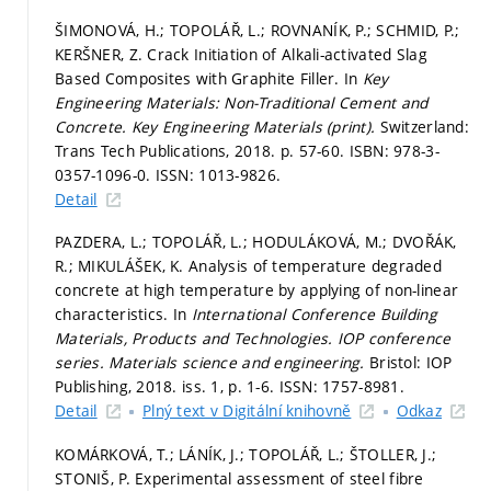
ŠIMONOVÁ, H.; TOPOLÁŘ, L.; ROVNANÍK, P.; SCHMID, P.;
KERŠNER, Z. Crack Initiation of Alkali-activated Slag
Based Composites with Graphite Filler. In
Key
Engineering Materials: Non-Traditional Cement and
Concrete.
Key Engineering Materials (print).
Switzerland:
Trans Tech Publications, 2018.
p. 57-60.
ISBN: 978-3-
0357-1096-0. ISSN: 1013-9826.
Detail
PAZDERA, L.; TOPOLÁŘ, L.; HODULÁKOVÁ, M.; DVOŘÁK,
R.; MIKULÁŠEK, K. Analysis of temperature degraded
concrete at high temperature by applying of non-linear
characteristics. In
International Conference Building
Materials, Products and Technologies.
IOP conference
series. Materials science and engineering.
Bristol: IOP
Publishing, 2018. iss. 1,
p. 1-6.
ISSN: 1757-8981.
Detail
Plný text v Digitální knihovně
Odkaz
KOMÁRKOVÁ, T.; LÁNÍK, J.; TOPOLÁŘ, L.; ŠTOLLER, J.;
STONIŠ, P. Experimental assessment of steel fibre