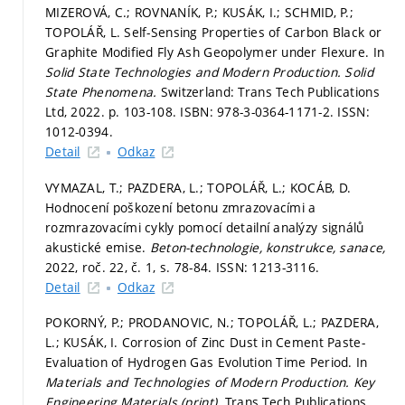
MIZEROVÁ, C.; ROVNANÍK, P.; KUSÁK, I.; SCHMID, P.;
TOPOLÁŘ, L. Self-Sensing Properties of Carbon Black or
Graphite Modified Fly Ash Geopolymer under Flexure. In
Solid State Technologies and Modern Production.
Solid
State Phenomena.
Switzerland: Trans Tech Publications
Ltd, 2022.
p. 103-108.
ISBN: 978-3-0364-1171-2. ISSN:
1012-0394.
Detail
Odkaz
VYMAZAL, T.; PAZDERA, L.; TOPOLÁŘ, L.; KOCÁB, D.
Hodnocení poškození betonu zmrazovacími a
rozmrazovacími cykly pomocí detailní analýzy signálů
akustické emise.
Beton-technologie, konstrukce, sanace,
2022, roč. 22, č. 1,
s. 78-84.
ISSN: 1213-3116.
Detail
Odkaz
POKORNÝ, P.; PRODANOVIC, N.; TOPOLÁŘ, L.; PAZDERA,
L.; KUSÁK, I. Corrosion of Zinc Dust in Cement Paste-
Evaluation of Hydrogen Gas Evolution Time Period. In
Materials and Technologies of Modern Production.
Key
Engineering Materials (print).
Trans Tech Publications