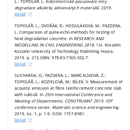
L.; TOPOLÁŘ, L.
Kolorimetrické posuzování míry
degradace alkalicky aktivovaných materiálů.
2019.
Detail
TOPOLÁŘ, L.; DVOŘÁK, R.; HODULÁKOVÁ, M.; PAZDERA,
L. Comparison of pulse-echo-methods for testing of
heat degradation concrete. In
RESEARCH AND
MODELLING IN CIVIL ENGINEERING 2018.
1st. Koszalin:
Koszalin University of Technology Publishing House,
2019.
p. 213.
ISBN: 978-83-7365-502-7.
Detail
SUCHARDA, O.; PAZDERA, L.; MARCALÍKOVÁ, Z.;
TOPOLÁŘ, L.; KOZIELOVÁ, M.; BÍLEK, V. Measurement of
acoustic emission at fibre reinforcement concrete slab
with subsoil. In
25th International Conference and
Meeting of Departments, CONSTRUMAT 2019.
IOP
conference series. Materials science and engineering.
2019. iss. 1,
p. 1-9.
ISSN: 1757-8981.
Detail