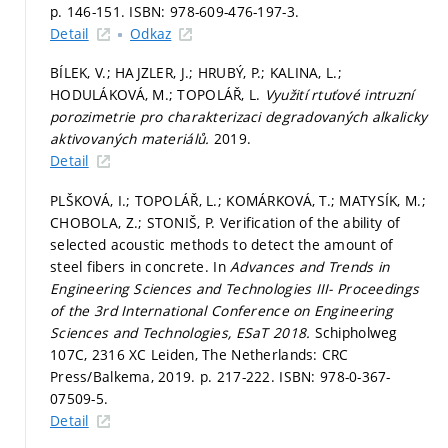
p. 146-151.
ISBN: 978-609-476-197-3.
Detail
Odkaz
BÍLEK, V.; HAJZLER, J.; HRUBÝ, P.; KALINA, L.;
HODULÁKOVÁ, M.; TOPOLÁŘ, L.
Využití rtuťové intruzní
porozimetrie pro charakterizaci degradovaných alkalicky
aktivovaných materiálů.
2019.
Detail
PLŠKOVÁ, I.; TOPOLÁŘ, L.; KOMÁRKOVÁ, T.; MATYSÍK, M.;
CHOBOLA, Z.; STONIŠ, P. Verification of the ability of
selected acoustic methods to detect the amount of
steel fibers in concrete. In
Advances and Trends in
Engineering Sciences and Technologies III- Proceedings
of the 3rd International Conference on Engineering
Sciences and Technologies, ESaT 2018.
Schipholweg
107C, 2316 XC Leiden, The Netherlands: CRC
Press/Balkema, 2019.
p. 217-222.
ISBN: 978-0-367-
07509-5.
Detail