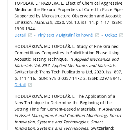
TOPOLÁŘ, L.; PAZDERA, L. Efect of Chemical Aggressive
Media on the Flexural Properties of Cured-In-Place Pipes
Supported by Microstructure Observation and Acoustic
Emission.
Materials,
2020, vol. 13, iss. 14,
p. 1-17.
ISSN:
1996-1944.
Detail
Plný text v Digitální knihovně
Odkaz
HODULÁKOVÁ, M.; TOPOLÁŘ, L. Study of Fine-Grained
Cementitious Composites in Solidification Phase Using
Acoustic Testing Technique. In
Applied Mechanics and
Materials Vol. 897.
Applied Mechanics and Materials.
Switzerland: Trans Tech Publications Ltd, 2020. iss. 897,
p. 111-116.
ISBN: 978-3-0357-1472-2. ISSN: 2297-8941.
Detail
HODULÁKOVÁ, M.; TOPOLÁŘ, L. The Application of a
New Technique to Determine the Beginning of the
Setting Time for Cement-Based Materials. In
Advances
in Asset Management and Condition Monitoring. Smart
Innovation, Systems and Technologies.
Smart
Innovation, Systems and Technologies.
Switzerland: