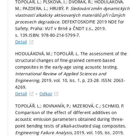
TOPOLÁŘ, L.; PLŠKOVÁ, I.; DVOŘÁK, R.; HODULÁKOVÁ,
M.; PAZDERA, L.; HRUBÝ, P.
Sledování změn dynamických
vlastností alkalicky aktivovaných materiálů při různých
procesech degradace.
DEFEKTOSKOPIE 2019 NDE for
Safety. Praha: VUT v Brně a ČNDT z.s., 2019.
s. 139.
ISBN: 978-80-214-5799-7.
Detail
HODULÁKOVÁ, M.; TOPOLÁŘ, L. The assessment of the
structural changes of fine-grained cement-based
composites in the early-age using acoustic testing.
International Review of Applied Sciences and
Engineering,
2019, vol. 10, iss. 1,
p. 23-28.
ISSN: 2063-
4269.
Detail
Odkaz
TOPOLÁŘ, L.; ROVNANÍK, P.; MIZEROVÁ, C.; SCHMID, P.
Comparison of the effect of different additives on
acoustic emission parameters obtained during three-
point bending tests of alkali-activated slag composites.
Engineering Failure Analysis,
2019, vol. 105, iss. 2019,