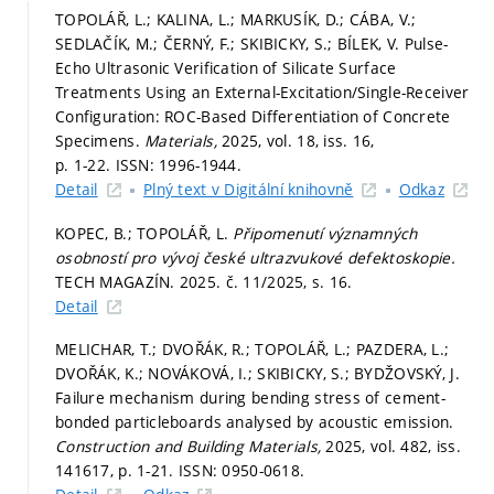
TOPOLÁŘ, L.; KALINA, L.; MARKUSÍK, D.; CÁBA, V.;
SEDLAČÍK, M.; ČERNÝ, F.; SKIBICKY, S.; BÍLEK, V. Pulse-
Echo Ultrasonic Verification of Silicate Surface
Treatments Using an External-Excitation/Single-Receiver
Configuration: ROC-Based Differentiation of Concrete
Specimens.
Materials,
2025, vol. 18, iss. 16,
p. 1-22.
ISSN: 1996-1944.
Detail
Plný text v Digitální knihovně
Odkaz
KOPEC, B.; TOPOLÁŘ, L.
Připomenutí významných
osobností pro vývoj české ultrazvukové defektoskopie.
TECH MAGAZÍN. 2025. č. 11/2025,
s. 16.
Detail
MELICHAR, T.; DVOŘÁK, R.; TOPOLÁŘ, L.; PAZDERA, L.;
DVOŘÁK, K.; NOVÁKOVÁ, I.; SKIBICKY, S.; BYDŽOVSKÝ, J.
Failure mechanism during bending stress of cement-
bonded particleboards analysed by acoustic emission.
Construction and Building Materials,
2025, vol. 482, iss.
141617,
p. 1-21.
ISSN: 0950-0618.