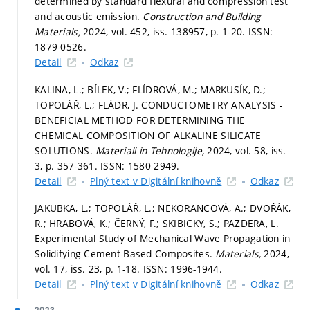
determined by standard flexural and compression test
and acoustic emission.
Construction and Building
Materials,
2024, vol. 452, iss. 138957,
p. 1-20.
ISSN:
1879-0526.
Detail
Odkaz
KALINA, L.; BÍLEK, V.; FLÍDROVÁ, M.; MARKUSÍK, D.;
TOPOLÁŘ, L.; FLÁDR, J. CONDUCTOMETRY ANALYSIS -
BENEFICIAL METHOD FOR DETERMINING THE
CHEMICAL COMPOSITION OF ALKALINE SILICATE
SOLUTIONS.
Materiali in Tehnologije,
2024, vol. 58, iss.
3,
p. 357-361.
ISSN: 1580-2949.
Detail
Plný text v Digitální knihovně
Odkaz
JAKUBKA, L.; TOPOLÁŘ, L.; NEKORANCOVÁ, A.; DVOŘÁK,
R.; HRABOVÁ, K.; ČERNÝ, F.; SKIBICKY, S.; PAZDERA, L.
Experimental Study of Mechanical Wave Propagation in
Solidifying Cement-Based Composites.
Materials,
2024,
vol. 17, iss. 23,
p. 1-18.
ISSN: 1996-1944.
Detail
Plný text v Digitální knihovně
Odkaz