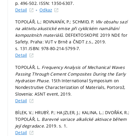
p. 496-502.
ISSN: 1350-6307.
Detail
Odkaz
TOPOLÁŘ, L.; ROVNANÍK, P.; SCHMID, P.
Vliv obsahu sazí
na aktivitu akustické emise při cyklickém namáhání
kompozitních materiálů.
DEFEKTOSKOPIE 2019 NDE for
Safety. Praha: VUT v Brně a ČNDT z.s., 2019.
s. 131.
ISBN: 978-80-214-5799-7.
Detail
TOPOLÁŘ, L.
Frequency Analysis of Mechanical Waves
Passing Through Cement Composites During the Early
Hydration Phase.
15th International Symposium on
Nondestrutive Characterization of Materials, Portorož,
Slovenia: ASNT event, 2019.
Detail
BÍLEK, V.; HRUBÝ, P.; HAJZLER, J.; KALINA, L.; DVOŘÁK, R.;
TOPOLÁŘ, L.
Barevné variace alkalické aktivace během
její degradace.
2019.
s. 1.
Detail