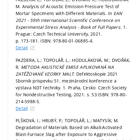
M. Analysis of Acoustic Emission Pressure Test of
Mortar Specimens with Different Materials. In
EAN
2021 - 59th International Scientific Conference on
Experimental Stress Analysis - Book of Full Papers.
1.
Prague: Czech Technical University, 2021.
p. 173-181.
ISBN: 978-80-01-06885-4.
Detail
PAZDERA, L.; TOPOLÁŘ, L.; HODULÁKOVÁ, M.; DVOŘÁK,
R.
METODA AKUSTICKÉ EMISE APLIKOVANÁ NA
ZATĚŽOVANÉ VZORKY MALT.
Defektoskopie 2021
Sbornik prispevku 51. mezinárodní konference a
výstava NDT techniky. 1. Praha, Cesko: Czech Society
for Nondestructive Testing, 2021.
s. 53.
ISBN: 978-80-
214-5988-5.
Detail
PLŠKOVÁ, I.; HRUBÝ, P.; TOPOLÁŘ, L.; MATYSÍK, M.
Degradation of Materials Based on Alkali-Activated
Blast-Furnace Slag after Exposure to Aggressive