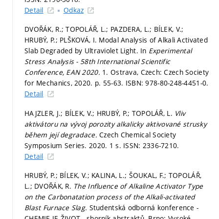
Detail
Odkaz
DVOŘÁK, R.; TOPOLÁŘ, L.; PAZDERA, L.; BÍLEK, V.;
HRUBÝ, P.; PLŠKOVÁ, I. Modal Analysis of Alkali Activated
Slab Degraded by Ultraviolet Light. In
Experimental
Stress Analysis - 58th International Scientific
Conference, EAN 2020.
1. Ostrava, Czech: Czech Society
for Mechanics, 2020.
p. 55-63.
ISBN: 978-80-248-4451-0.
Detail
HAJZLER, J.; BÍLEK, V.; HRUBÝ, P.; TOPOLÁŘ, L.
Vliv
aktivátoru na vývoj porozity alkalicky aktivované strusky
během její degradace.
Czech Chemical Society
Symposium Series. 2020. 1 s. ISSN: 2336-7210.
Detail
HRUBÝ, P.; BÍLEK, V.; KALINA, L.; ŠOUKAL, F.; TOPOLÁŘ,
L.; DVOŘÁK, R.
The Influence of Alkaline Activator Type
on the Carbonatation process of the Alkali-activated
Blast Furnace Slag.
Studentská odborná konference -
CHEMIE JE ŽIVOT - sborník abstraktů. Brno: Vysoké