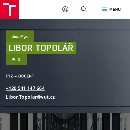
FAST
PŘIHLÁSIT
HLEDAT
MENU
VUT
SE
Brno
doc. Mgr.
LIBOR
TOPOLÁŘ
Ph.D.
FYZ – DOCENT
+420
541
147
664
Libor.Topolar@vut.cz