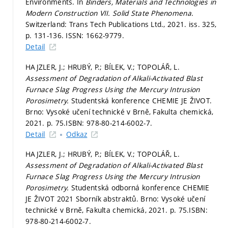
Environments. In
Binders, Materials and Technologies in
Modern Construction VII.
Solid State Phenomena.
Switzerland: Trans Tech Publications Ltd., 2021. iss. 325,
p. 131-136.
ISSN: 1662-9779.
Detail
HAJZLER, J.; HRUBÝ, P.; BÍLEK, V.; TOPOLÁŘ, L.
Assessment of Degradation of Alkali-Activated Blast
Furnace Slag Progress Using the Mercury Intrusion
Porosimetry.
Studentská konference CHEMIE JE ŽIVOT.
Brno: Vysoké učení technické v Brně, Fakulta chemická,
2021.
p. 75.
ISBN: 978-80-214-6002-7.
Detail
Odkaz
HAJZLER, J.; HRUBÝ, P.; BÍLEK, V.; TOPOLÁŘ, L.
Assessment of Degradation of Alkali-Activated Blast
Furnace Slag Progress Using the Mercury Intrusion
Porosimetry.
Studentská odborná konference CHEMIE
JE ŽIVOT 2021 Sborník abstraktů. Brno: Vysoké učení
technické v Brně, Fakulta chemická, 2021.
p. 75.
ISBN:
978-80-214-6002-7.