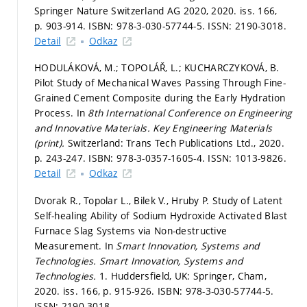
Springer Nature Switzerland AG 2020, 2020. iss. 166,
p. 903-914.
ISBN: 978-3-030-57744-5. ISSN: 2190-3018.
Detail
Odkaz
HODULÁKOVÁ, M.; TOPOLÁŘ, L.; KUCHARCZYKOVÁ, B.
Pilot Study of Mechanical Waves Passing Through Fine-
Grained Cement Composite during the Early Hydration
Process. In
8th International Conference on Engineering
and Innovative Materials.
Key Engineering Materials
(print).
Switzerland: Trans Tech Publications Ltd., 2020.
p. 243-247.
ISBN: 978-3-0357-1605-4. ISSN: 1013-9826.
Detail
Odkaz
Dvorak R., Topolar L., Bilek V., Hruby P. Study of Latent
Self-healing Ability of Sodium Hydroxide Activated Blast
Furnace Slag Systems via Non-destructive
Measurement. In
Smart Innovation, Systems and
Technologies.
Smart Innovation, Systems and
Technologies.
1. Huddersfield, UK: Springer, Cham,
2020. iss. 166,
p. 915-926.
ISBN: 978-3-030-57744-5.
ISSN: 2190-3018.