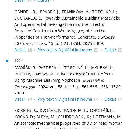
Detail
Odkaz
GANDEL, R.; JEŘÁBEK, J.; PĚKNÍKOVÁ, A.; TOPOLÁŘ, L.;
SUCHARDA, O. Towards Sustainable Building Materials:
An Experimental Investigation into the Effect of
Recycled Construction Waste Aggregate on the
Properties of High-Performance Concrete.
Buildings,
2025, vol. 15, iss. 15,
p. 1-21.
ISSN: 2075-5309.
Detail
Plný text v Digitální knihovně
Odkaz
2024
DVOŘÁK, R.; PAZDERA, L.; TOPOLÁŘ, L.; JAKUBKA, L.;
PUCHÝŘ, J. Non-destructive Testing of CIPP Defects
Using Machine Learning Approach.
Materiali in
Tehnologije,
2024, vol. 58, iss. 5,
p. 561-565.
ISSN: 1580-
2949.
Detail
Plný text v Digitální knihovně
Odkaz
SKIBICKY, S.; DVOŘÁK, R.; PAZDERA, L.; TOPOLÁŘ, L.;
KOCÁB, D.; ALEXA, M.; CENDROWSKI, K.; HOFFMANN, M.
Anisotropic mechanical properties of 3D printed mortar