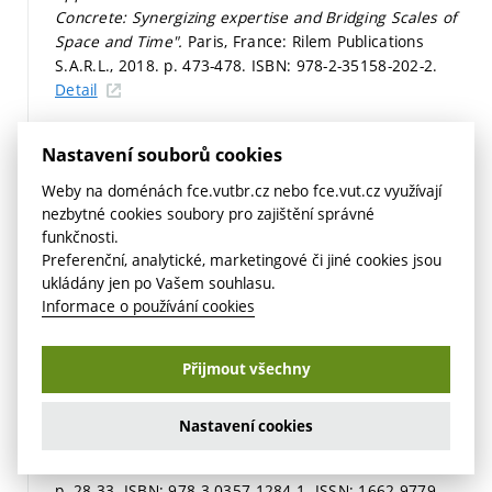
Concrete: Synergizing expertise and Bridging Scales of
Space and Time".
Paris, France: Rilem Publications
S.A.R.L., 2018.
p. 473-478.
ISBN: 978-2-35158-202-2.
Detail
DVOŘÁK, R.; TOPOLÁŘ, L.; HODULÁKOVÁ, M.
Evaluation
Nastavení souborů cookies
of high-temperature degraded concrete with content of
blast furnace slag by non-destructive approach.
FEMS
Weby na doménách fce.vutbr.cz nebo fce.vut.cz využívají
JUNIOR EUROMAT CONFFERENCE 2018, Book of
nezbytné cookies soubory pro zajištění správné
abstracts. 1. Budapešť: Hungarian Society of Materials
funkčnosti.
Science, 2018.
p. 80.
ISBN: 978-963-05-9917-7.
Preferenční, analytické, marketingové či jiné cookies jsou
Detail
ukládány jen po Vašem souhlasu.
Informace o používání cookies
KOCÁB, D.; BÍLEK, V.; TOPOLÁŘ, L.; DANĚK, P.;
KUCHARCZYKOVÁ, B.; PŐSSL, P. Influence of a
Shrinkage-Reducing Admixture on the Damage to the
Přijmout všechny
Internal Structure of Alkali-Activated Composites Curing
Testing of the Modulus of Elasticity. In
Solid State
Nastavení cookies
Phenomena: 24th Concrete Days.
Solid State
Phenomena.
Switzerland: Trans Tech Publications, 2018.
p. 28-33.
ISBN: 978-3-0357-1284-1. ISSN: 1662-9779.