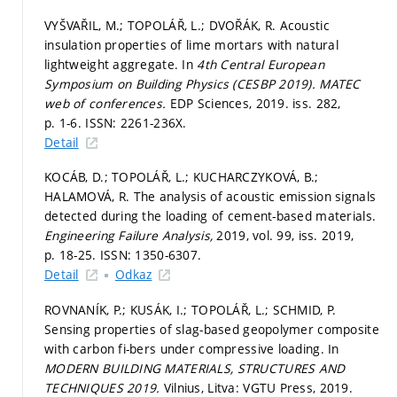
VYŠVAŘIL, M.; TOPOLÁŘ, L.; DVOŘÁK, R. Acoustic
insulation properties of lime mortars with natural
lightweight aggregate. In
4th Central European
Symposium on Building Physics (CESBP 2019).
MATEC
web of conferences.
EDP Sciences, 2019. iss. 282,
p. 1-6.
ISSN: 2261-236X.
Detail
KOCÁB, D.; TOPOLÁŘ, L.; KUCHARCZYKOVÁ, B.;
HALAMOVÁ, R. The analysis of acoustic emission signals
detected during the loading of cement-based materials.
Engineering Failure Analysis,
2019, vol. 99, iss. 2019,
p. 18-25.
ISSN: 1350-6307.
Detail
Odkaz
ROVNANÍK, P.; KUSÁK, I.; TOPOLÁŘ, L.; SCHMID, P.
Sensing properties of slag-based geopolymer composite
with carbon fi-bers under compressive loading. In
MODERN BUILDING MATERIALS, STRUCTURES AND
TECHNIQUES 2019.
Vilnius, Litva: VGTU Press, 2019.