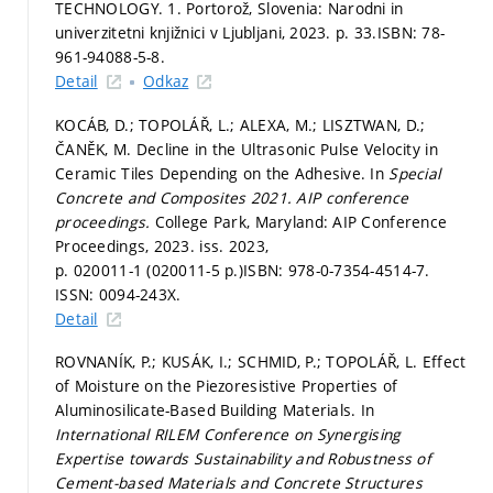
TECHNOLOGY. 1. Portorož, Slovenia: Narodni in
univerzitetni knjižnici v Ljubljani, 2023.
p. 33.
ISBN: 78-
961-94088-5-8.
Detail
Odkaz
KOCÁB, D.; TOPOLÁŘ, L.; ALEXA, M.; LISZTWAN, D.;
ČANĚK, M. Decline in the Ultrasonic Pulse Velocity in
Ceramic Tiles Depending on the Adhesive. In
Special
Concrete and Composites 2021.
AIP conference
proceedings.
College Park, Maryland: AIP Conference
Proceedings, 2023. iss. 2023,
p. 020011-1 (020011-5 p.)
ISBN: 978-0-7354-4514-7.
ISSN: 0094-243X.
Detail
ROVNANÍK, P.; KUSÁK, I.; SCHMID, P.; TOPOLÁŘ, L. Effect
of Moisture on the Piezoresistive Properties of
Aluminosilicate-Based Building Materials. In
International RILEM Conference on Synergising
Expertise towards Sustainability and Robustness of
Cement-based Materials and Concrete Structures