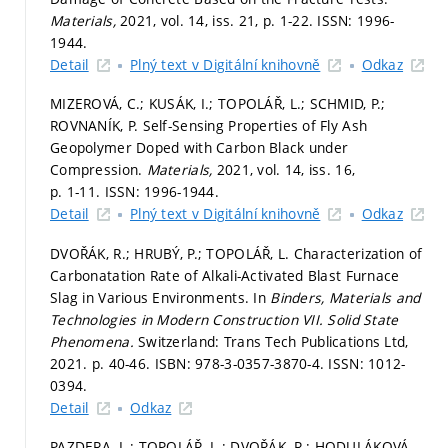
Materials,
2021, vol. 14, iss. 21,
p. 1-22.
ISSN: 1996-
1944.
Detail
Plný text v Digitální knihovně
Odkaz
MIZEROVÁ, C.; KUSÁK, I.; TOPOLÁŘ, L.; SCHMID, P.;
ROVNANÍK, P. Self-Sensing Properties of Fly Ash
Geopolymer Doped with Carbon Black under
Compression.
Materials,
2021, vol. 14, iss. 16,
p. 1-11.
ISSN: 1996-1944.
Detail
Plný text v Digitální knihovně
Odkaz
DVOŘÁK, R.; HRUBÝ, P.; TOPOLÁŘ, L. Characterization of
Carbonatation Rate of Alkali-Activated Blast Furnace
Slag in Various Environments. In
Binders, Materials and
Technologies in Modern Construction VII.
Solid State
Phenomena.
Switzerland: Trans Tech Publications Ltd,
2021.
p. 40-46.
ISBN: 978-3-0357-3870-4. ISSN: 1012-
0394.
Detail
Odkaz
PAZDERA, L.; TOPOLÁŘ, L.; DVOŘÁK, R.; HODULÁKOVÁ,