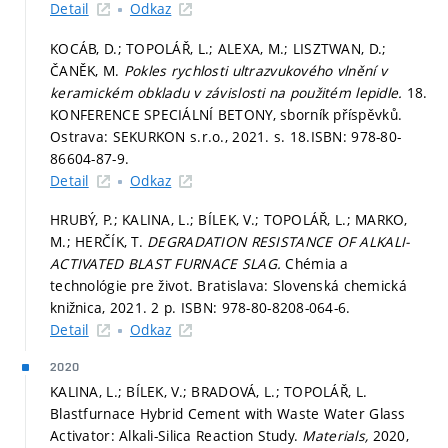
Detail
Odkaz
KOCÁB, D.; TOPOLÁŘ, L.; ALEXA, M.; LISZTWAN, D.;
ČANĚK, M.
Pokles rychlosti ultrazvukového vlnění v
keramickém obkladu v závislosti na použitém lepidle.
18.
KONFERENCE SPECIÁLNÍ BETONY, sborník příspěvků.
Ostrava: SEKURKON s.r.o., 2021.
s. 18.
ISBN: 978-80-
86604-87-9.
Detail
Odkaz
HRUBÝ, P.; KALINA, L.; BÍLEK, V.; TOPOLÁŘ, L.; MARKO,
M.; HERČÍK, T.
DEGRADATION RESISTANCE OF ALKALI-
ACTIVATED BLAST FURNACE SLAG.
Chémia a
technológie pre život. Bratislava: Slovenská chemická
knižnica, 2021. 2 p. ISBN: 978-80-8208-064-6.
Detail
Odkaz
2020
KALINA, L.; BÍLEK, V.; BRADOVÁ, L.; TOPOLÁŘ, L.
Blastfurnace Hybrid Cement with Waste Water Glass
Activator: Alkali-Silica Reaction Study.
Materials,
2020,