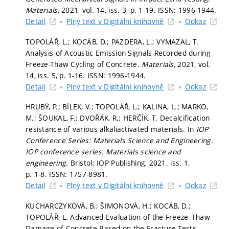
Materials,
2021, vol. 14, iss. 3,
p. 1-19.
ISSN: 1996-1944.
Detail
Plný text v Digitální knihovně
Odkaz
TOPOLÁŘ, L.; KOCÁB, D.; PAZDERA, L.; VYMAZAL, T.
Analysis of Acoustic Emission Signals Recorded during
Freeze-Thaw Cycling of Concrete.
Materials,
2021, vol.
14, iss. 5,
p. 1-16.
ISSN: 1996-1944.
Detail
Plný text v Digitální knihovně
Odkaz
HRUBÝ, P.; BÍLEK, V.; TOPOLÁŘ, L.; KALINA, L.; MARKO,
M.; ŠOUKAL, F.; DVOŘÁK, R.; HERČÍK, T. Decalcification
resistance of various alkaliactivated materials. In
IOP
Conference Series: Materials Science and Engineering.
IOP conference series. Materials science and
engineering.
Bristol: IOP Publishing, 2021. iss. 1,
p. 1-8.
ISSN: 1757-8981.
Detail
Plný text v Digitální knihovně
Odkaz
KUCHARCZYKOVÁ, B.; ŠIMONOVÁ, H.; KOCÁB, D.;
TOPOLÁŘ, L. Advanced Evaluation of the Freeze–Thaw
Damage of Concrete Based on the Fracture Tests.