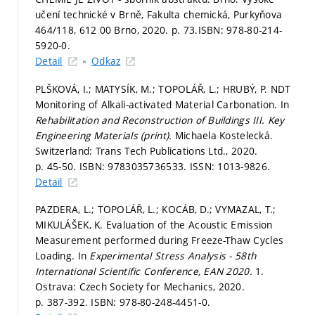
učení technické v Brně, Fakulta chemická, Purkyňova
464/118, 612 00 Brno, 2020.
p. 73.
ISBN: 978-80-214-
5920-0.
Detail
Odkaz
PLŠKOVÁ, I.; MATYSÍK, M.; TOPOLÁŘ, L.; HRUBÝ, P. NDT
Monitoring of Alkali-activated Material Carbonation. In
Rehabilitation and Reconstruction of Buildings III.
Key
Engineering Materials (print).
Michaela Kostelecká.
Switzerland: Trans Tech Publications Ltd., 2020.
p. 45-50.
ISBN: 9783035736533. ISSN: 1013-9826.
Detail
PAZDERA, L.; TOPOLÁŘ, L.; KOCÁB, D.; VYMAZAL, T.;
MIKULÁŠEK, K. Evaluation of the Acoustic Emission
Measurement performed during Freeze-Thaw Cycles
Loading. In
Experimental Stress Analysis - 58th
International Scientific Conference, EAN 2020.
1.
Ostrava: Czech Society for Mechanics, 2020.
p. 387-392.
ISBN: 978-80-248-4451-0.