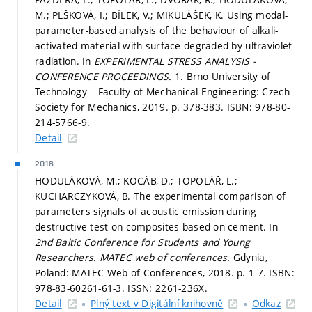
M.; PLŠKOVÁ, I.; BÍLEK, V.; MIKULÁŠEK, K. Using modal-
parameter-based analysis of the behaviour of alkali-
activated material with surface degraded by ultraviolet
radiation. In
EXPERIMENTAL STRESS ANALYSIS -
CONFERENCE PROCEEDINGS.
1. Brno University of
Technology – Faculty of Mechanical Engineering: Czech
Society for Mechanics, 2019.
p. 378-383.
ISBN: 978-80-
214-5766-9.
Detail
2018
HODULÁKOVÁ, M.; KOCÁB, D.; TOPOLÁŘ, L.;
KUCHARCZYKOVÁ, B. The experimental comparison of
parameters signals of acoustic emission during
destructive test on composites based on cement. In
2nd Baltic Conference for Students and Young
Researchers.
MATEC web of conferences.
Gdynia,
Poland: MATEC Web of Conferences, 2018.
p. 1-7.
ISBN:
978-83-60261-61-3. ISSN: 2261-236X.
Detail
Plný text v Digitální knihovně
Odkaz