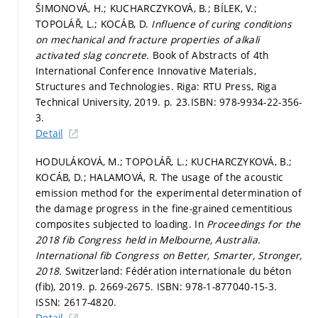
ŠIMONOVÁ, H.; KUCHARCZYKOVÁ, B.; BÍLEK, V.;
TOPOLÁŘ, L.; KOCÁB, D.
Influence of curing conditions
on mechanical and fracture properties of alkali
activated slag concrete.
Book of Abstracts of 4th
International Conference Innovative Materials,
Structures and Technologies. Riga: RTU Press, Riga
Technical University, 2019.
p. 23.
ISBN: 978-9934-22-356-
3.
Detail
HODULÁKOVÁ, M.; TOPOLÁŘ, L.; KUCHARCZYKOVÁ, B.;
KOCÁB, D.; HALAMOVÁ, R. The usage of the acoustic
emission method for the experimental determination of
the damage progress in the fine-grained cementitious
composites subjected to loading. In
Proceedings for the
2018 fib Congress held in Melbourne, Australia.
International fib Congress on Better, Smarter, Stronger,
2018.
Switzerland: Fédération internationale du béton
(fib), 2019.
p. 2669-2675.
ISBN: 978-1-877040-15-3.
ISSN: 2617-4820.
Detail