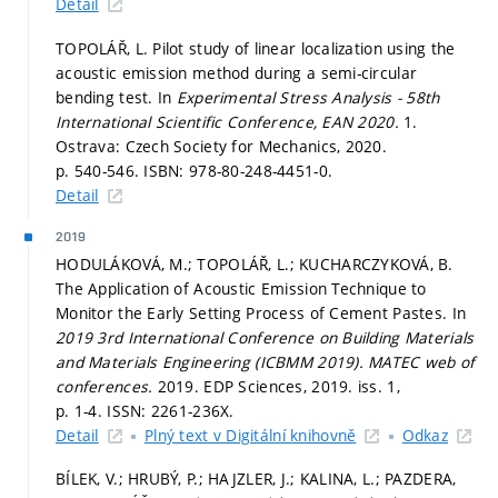
Detail
TOPOLÁŘ, L. Pilot study of linear localization using the
acoustic emission method during a semi-circular
bending test. In
Experimental Stress Analysis - 58th
International Scientific Conference, EAN 2020.
1.
Ostrava: Czech Society for Mechanics, 2020.
p. 540-546.
ISBN: 978-80-248-4451-0.
Detail
2019
HODULÁKOVÁ, M.; TOPOLÁŘ, L.; KUCHARCZYKOVÁ, B.
The Application of Acoustic Emission Technique to
Monitor the Early Setting Process of Cement Pastes. In
2019 3rd International Conference on Building Materials
and Materials Engineering (ICBMM 2019).
MATEC web of
conferences.
2019. EDP Sciences, 2019. iss. 1,
p. 1-4.
ISSN: 2261-236X.
Detail
Plný text v Digitální knihovně
Odkaz
BÍLEK, V.; HRUBÝ, P.; HAJZLER, J.; KALINA, L.; PAZDERA,