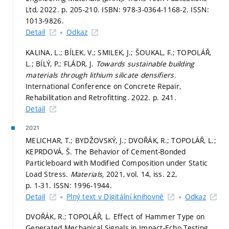
Ltd, 2022.
p. 205-210.
ISBN: 978-3-0364-1168-2. ISSN:
1013-9826.
Detail
Odkaz
KALINA, L.; BÍLEK, V.; SMILEK, J.; ŠOUKAL, F.; TOPOLÁŘ,
L.; BÍLÝ, P.; FLÁDR, J.
Towards sustainable building
materials through lithium silicate densifiers.
International Conference on Concrete Repair,
Rehabilitation and Retrofitting. 2022.
p. 241.
Detail
2021
MELICHAR, T.; BYDŽOVSKÝ, J.; DVOŘÁK, R.; TOPOLÁŘ, L.;
KEPRDOVÁ, Š. The Behavior of Cement-Bonded
Particleboard with Modified Composition under Static
Load Stress.
Materials,
2021, vol. 14, iss. 22,
p. 1-31.
ISSN: 1996-1944.
Detail
Plný text v Digitální knihovně
Odkaz
DVOŘÁK, R.; TOPOLÁŘ, L. Effect of Hammer Type on
Generated Mechanical Signals in Impact-Echo Testing.