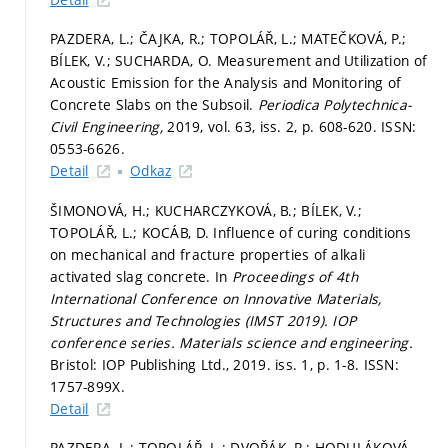
PAZDERA, L.; ČAJKA, R.; TOPOLÁŘ, L.; MATEČKOVÁ, P.;
BÍLEK, V.; SUCHARDA, O. Measurement and Utilization of
Acoustic Emission for the Analysis and Monitoring of
Concrete Slabs on the Subsoil.
Periodica Polytechnica-
Civil Engineering,
2019, vol. 63, iss. 2,
p. 608-620.
ISSN:
0553-6626.
Detail
Odkaz
ŠIMONOVÁ, H.; KUCHARCZYKOVÁ, B.; BÍLEK, V.;
TOPOLÁŘ, L.; KOCÁB, D. Influence of curing conditions
on mechanical and fracture properties of alkali
activated slag concrete. In
Proceedings of 4th
International Conference on Innovative Materials,
Structures and Technologies (IMST 2019).
IOP
conference series. Materials science and engineering.
Bristol: IOP Publishing Ltd., 2019. iss. 1,
p. 1-8.
ISSN:
1757-899X.
Detail
PAZDERA, L.; TOPOLÁŘ, L.; DVOŘÁK, R.; HODULÁKOVÁ,