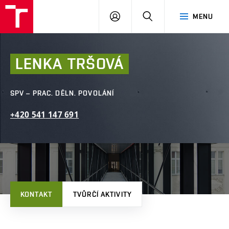
FAST
PŘIHLÁSIT
HLEDAT
MENU
VUT
SE
Brno
LENKA
TRŠOVÁ
SPV – PRAC. DĚLN. POVOLÁNÍ
+420
541
147
691
KONTAKT
TVŮRČÍ AKTIVITY