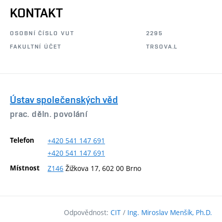
KONTAKT
OSOBNÍ ČÍSLO VUT
2295
FAKULTNÍ ÚČET
TRSOVA.L
Ústav společenských věd
prac. děln. povolání
Telefon
+420
541
147
691
+420
541
147
691
Místnost
Z146
Žižkova 17, 602 00 Brno
Odpovědnost:
CIT
/
Ing. Miroslav Menšík, Ph.D.