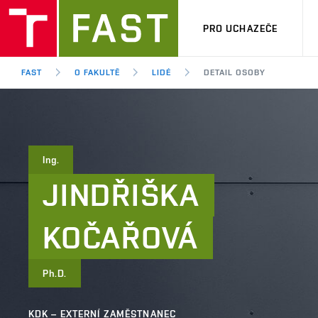
PRO UCHAZEČE
FAST
O FAKULTĚ
LIDÉ
DETAIL OSOBY
Ing.
JINDŘIŠKA
KOČAŘOVÁ
Ph.D.
KDK – EXTERNÍ ZAMĚSTNANEC