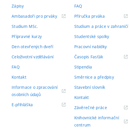
Zápisy
FAQ
(externí
(externí
Ambasadoři pro prváky
Příručka prváka
odkaz)
odkaz)
Studium MSc.
Studium a práce v zahraničí
Přípravné kurzy
Studentské spolky
Den otevřených dveří
Pracovní nabídky
(externí
Celoživotní vzdělávání
Časopis Fasťák
odkaz)
FAQ
Stipendia
Kontakt
Směrnice a předpisy
Informace o zpracování
Stavební slovník
(externí
osobních údajů
Kontakt
odkaz)
(externí
E-přihláška
(externí
Závěrečné práce
odkaz)
odkaz)
Knihovnické informační
(externí
centrum