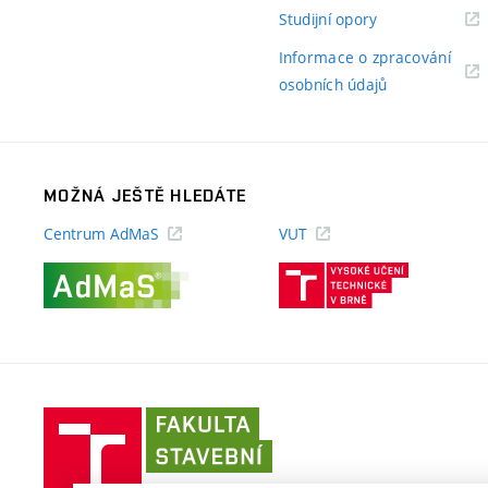
odkaz)
(externí
Studijní opory
odkaz)
Informace o zpracování
(externí
osobních údajů
odkaz)
MOŽNÁ JEŠTĚ HLEDÁTE
Centrum AdMaS
VUT
(externí
(externí
odkaz)
odkaz)
Fakulta
stavební
VUT