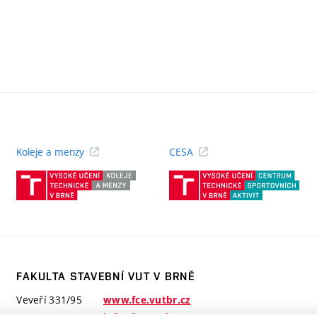
Koleje a menzy
CESA
(externí
(ext
odkaz)
odk
FAKULTA STAVEBNÍ VUT V BRNĚ
Veveří 331/95
www.fce.vutbr.cz