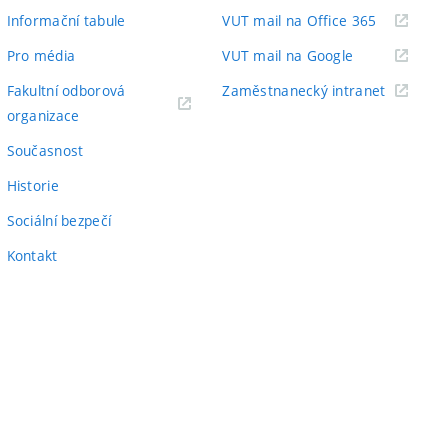
odkaz)
(externí
Informační tabule
VUT mail na Office 365
odkaz)
(externí
Pro média
VUT mail na Google
odkaz)
(externí
Fakultní odborová
Zaměstnanecký intranet
(externí
odkaz)
organizace
odkaz)
Současnost
Historie
Sociální bezpečí
Kontakt