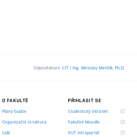
Odpovědnost:
CIT
/
Ing. Miroslav Menšík, Ph.D.
O FAKULTĚ
PŘIHLÁSIT SE
(externí
Plány budov
Studentský intranet
odkaz)
(externí
Organizační struktura
Fakultní Moodle
odkaz)
(externí
Lidé
VUT intraportál