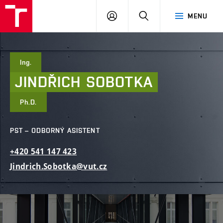
FAST
PŘIHLÁSIT
HLEDAT
MENU
VUT
SE
Brno
Ing.
JINDŘICH
SOBOTKA
Ph.D.
PST – ODBORNÝ ASISTENT
+420
541
147
423
Jindrich.Sobotka@vut.cz