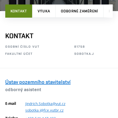
KONTAKT
VÝUKA
ODBORNÉ ZAMĚŘENÍ
PRO
KONTAKT
OSOBNÍ ČÍSLO VUT
81758
FAKULTNÍ ÚČET
SOBOTKA.J
Ústav pozemního stavitelství
odborný asistent
E-mail
Jindrich.Sobotka@vut.cz
sobotka.j@fce.vutbr.cz