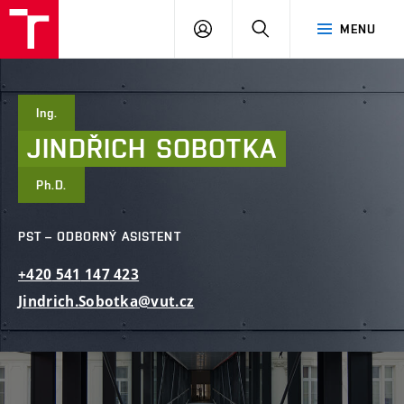
FAST
PŘIHLÁSIT
HLEDAT
MENU
VUT
SE
Brno
Ing.
JINDŘICH
SOBOTKA
Ph.D.
PST – ODBORNÝ ASISTENT
+420
541
147
423
Jindrich.Sobotka@vut.cz