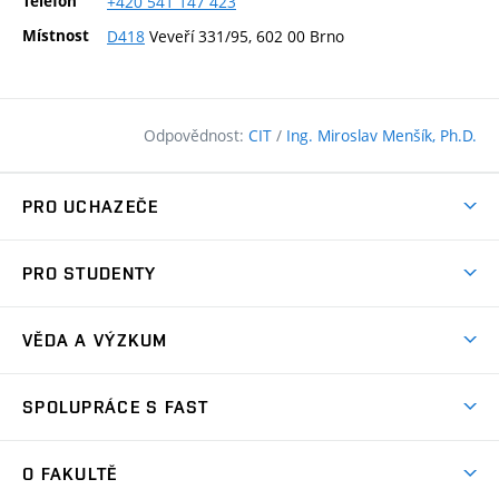
Telefon
+420
541
147
423
Místnost
D418
Veveří 331/95, 602 00 Brno
Odpovědnost:
CIT
/
Ing. Miroslav Menšík, Ph.D.
PRO UCHAZEČE
Pojďte na FAST
PRO STUDENTY
Nabídka programů
Časový plán studia
Přijímačky
VĚDA A VÝZKUM
Studijní programy
Zápisy
Úspěchy
Předměty
SPOLUPRÁCE S FAST
(externí
Ambasadoři pro prváky
Licence a patenty
odkaz)
FAQ
Studium MSc.
Firemní spolupráce
Centra výzkumu
O FAKULTĚ
(externí
Příručka prváka
Přípravné kurzy
Zahraniční spolupráce