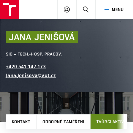
FAST
PŘIHLÁSIT
HLEDAT
MENU
VUT
SE
Brno
JANA
JENIŠOVÁ
SIO – TECH.-HOSP. PRACOV.
+420
541
147
173
Jana.Jenisova@vut.cz
KONTAKT
ODBORNÉ ZAMĚŘENÍ
TVŮRČÍ AKTIVITY