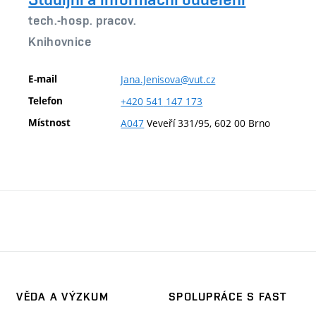
tech.-hosp. pracov.
Knihovnice
E-mail
Jana.Jenisova@vut.cz
Telefon
+420
541
147
173
Místnost
A047
Veveří 331/95, 602 00 Brno
VĚDA A VÝZKUM
SPOLUPRÁCE S FAST