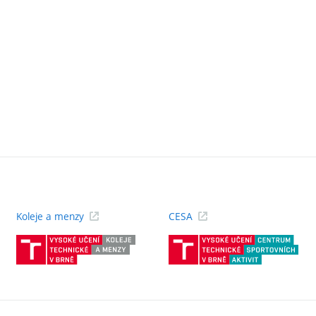
Koleje a menzy
CESA
(externí
(ext
odkaz)
odk