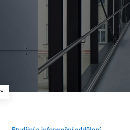
TY
Studijní a informační oddělení