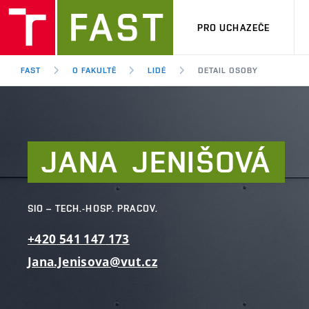
PRO UCHAZEČE
FAST
O FAKULTĚ
LIDÉ
DETAIL OSOBY
JANA
JENIŠOVÁ
SIO – TECH.-HOSP. PRACOV.
+420
541
147
173
Jana.Jenisova@vut.cz