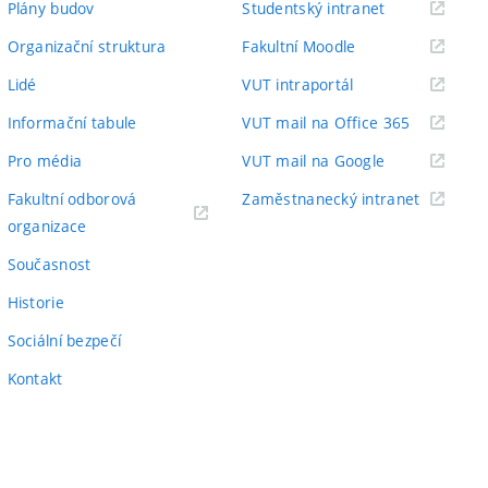
(externí
Plány budov
Studentský intranet
odkaz)
(externí
Organizační struktura
Fakultní Moodle
odkaz)
(externí
Lidé
VUT intraportál
odkaz)
(externí
Informační tabule
VUT mail na Office 365
odkaz)
(externí
Pro média
VUT mail na Google
odkaz)
(externí
Fakultní odborová
Zaměstnanecký intranet
(externí
odkaz)
organizace
odkaz)
Současnost
Historie
Sociální bezpečí
Kontakt