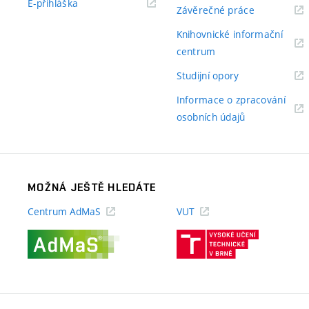
(externí
E-přihláška
(externí
Závěrečné práce
odkaz)
odkaz)
Knihovnické informační
(externí
centrum
odkaz)
(externí
Studijní opory
odkaz)
Informace o zpracování
(externí
osobních údajů
odkaz)
MOŽNÁ JEŠTĚ HLEDÁTE
Centrum AdMaS
VUT
(externí
(externí
odkaz)
odkaz)