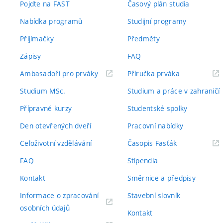
Pojďte na FAST
Časový plán studia
Nabídka programů
Studijní programy
Přijímačky
Předměty
Zápisy
FAQ
(externí
(externí
Ambasadoři pro prváky
Příručka prváka
odkaz)
odkaz)
Studium MSc.
Studium a práce v zahraničí
Přípravné kurzy
Studentské spolky
Den otevřených dveří
Pracovní nabídky
(externí
Celoživotní vzdělávání
Časopis Fasťák
odkaz)
FAQ
Stipendia
Kontakt
Směrnice a předpisy
Informace o zpracování
Stavební slovník
(externí
osobních údajů
Kontakt
odkaz)