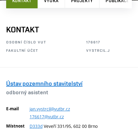
KONTAKT
VÝUKA
PROJEKTY
PUBLIKACE
KONTAKT
OSOBNÍ ČÍSLO VUT
176617
FAKULTNÍ ÚČET
VYSTRCIL.J
Ústav pozemního stavitelství
odborný asistent
E-mail
jan.vystrcil@vutbr.cz
176617@vutbr.cz
Místnost
D333d
Veveří 331/95, 602 00 Brno