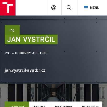
FAST
PŘIHLÁSIT
HLEDAT
MENU
VUT
SE
Brno
Ing.
JAN
VYSTRČIL
PST – ODBORNÝ ASISTENT
jan.vystrcil@vutbr.cz