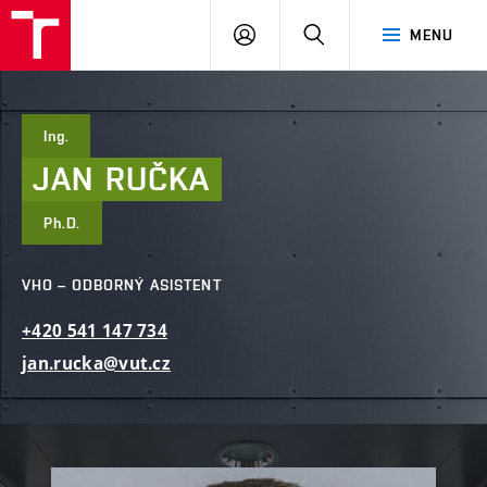
FAST
PŘIHLÁSIT
HLEDAT
MENU
VUT
SE
Brno
Ing.
JAN
RUČKA
Ph.D.
VHO – ODBORNÝ ASISTENT
+420
541
147
734
jan.rucka@vut.cz