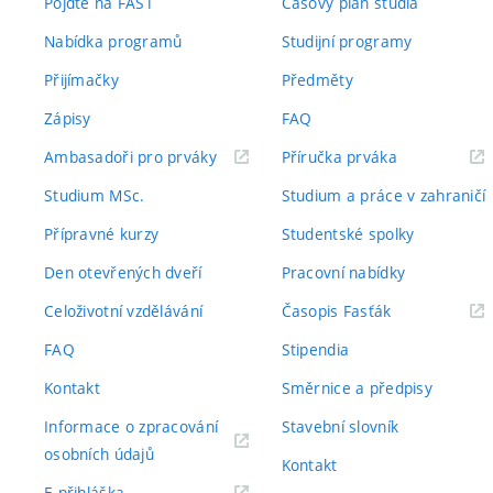
Pojďte na FAST
Časový plán studia
Nabídka programů
Studijní programy
Přijímačky
Předměty
Zápisy
FAQ
(externí
(externí
Ambasadoři pro prváky
Příručka prváka
odkaz)
odkaz)
Studium MSc.
Studium a práce v zahraničí
Přípravné kurzy
Studentské spolky
Den otevřených dveří
Pracovní nabídky
(externí
Celoživotní vzdělávání
Časopis Fasťák
odkaz)
FAQ
Stipendia
Kontakt
Směrnice a předpisy
Informace o zpracování
Stavební slovník
(externí
osobních údajů
Kontakt
odkaz)
(externí
E-přihláška