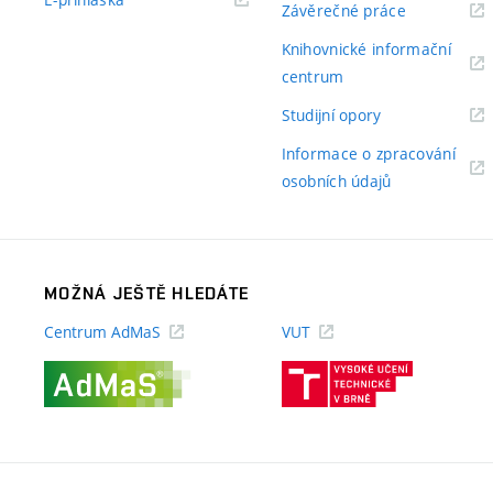
(externí
Závěrečné práce
odkaz)
odkaz)
Knihovnické informační
(externí
centrum
odkaz)
(externí
Studijní opory
odkaz)
Informace o zpracování
(externí
osobních údajů
odkaz)
MOŽNÁ JEŠTĚ HLEDÁTE
Centrum AdMaS
VUT
(externí
(externí
odkaz)
odkaz)