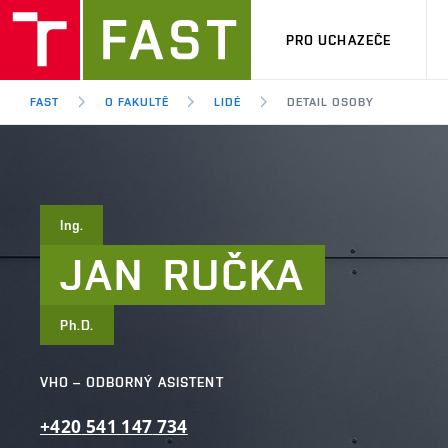
PRO UCHAZEČE
FAST
O FAKULTĚ
LIDÉ
DETAIL OSOBY
Ing.
JAN
RUČKA
Ph.D.
VHO – ODBORNÝ ASISTENT
+420
541
147
734