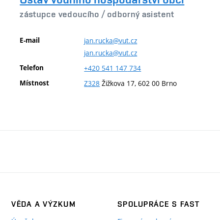
zástupce vedoucího /
odborný asistent
E-mail
jan.rucka@vut.cz
jan.rucka@vut.cz
Telefon
+420
541
147
734
Místnost
Z328
Žižkova 17, 602 00 Brno
VĚDA A VÝZKUM
SPOLUPRÁCE S FAST