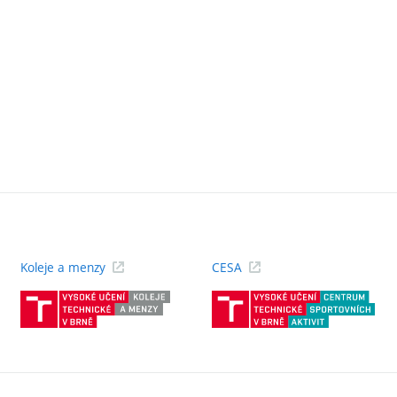
Koleje a menzy
CESA
(externí
(ext
odkaz)
odk