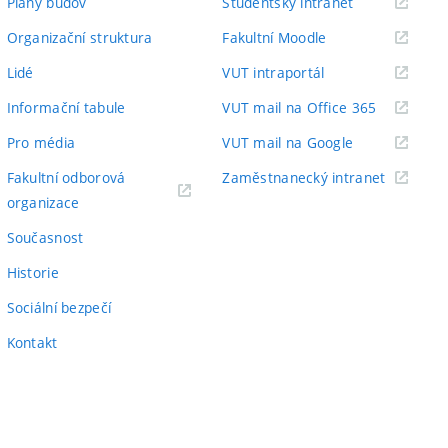
(externí
Plány budov
Studentský intranet
odkaz)
(externí
Organizační struktura
Fakultní Moodle
odkaz)
(externí
Lidé
VUT intraportál
odkaz)
(externí
Informační tabule
VUT mail na Office 365
odkaz)
(externí
Pro média
VUT mail na Google
odkaz)
(externí
Fakultní odborová
Zaměstnanecký intranet
(externí
odkaz)
organizace
odkaz)
Současnost
Historie
Sociální bezpečí
Kontakt