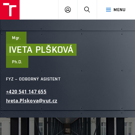
FAST
PŘIHLÁSIT
HLEDAT
MENU
VUT
SE
Brno
Mgr.
IVETA
PLŠKOVÁ
Ph.D.
FYZ – ODBORNÝ ASISTENT
+420
541
147
655
Iveta.Plskova@vut.cz