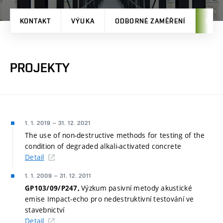
KONTAKT
VÝUKA
ODBORNÉ ZAMĚŘENÍ
PRO
PROJEKTY
1. 1. 2019
–
31. 12. 2021
The use of non-destructive methods for testing of the
condition of degraded alkali-activated concrete
Detail
1. 1. 2009
–
31. 12. 2011
Výzkum pasivní metody akustické
GP103/09/P247,
emise Impact-echo pro nedestruktivní testování ve
stavebnictví
Detail