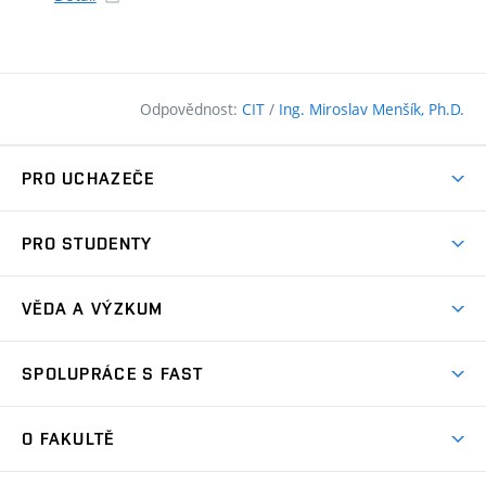
Odpovědnost:
CIT
/
Ing. Miroslav Menšík, Ph.D.
PRO UCHAZEČE
Pojďte na FAST
PRO STUDENTY
Nabídka programů
Časový plán studia
Přijímačky
VĚDA A VÝZKUM
Studijní programy
Zápisy
Úspěchy
Předměty
SPOLUPRÁCE S FAST
(externí
Ambasadoři pro prváky
Licence a patenty
odkaz)
FAQ
Studium MSc.
Firemní spolupráce
Centra výzkumu
O FAKULTĚ
(externí
Příručka prváka
Přípravné kurzy
Zahraniční spolupráce
odkaz)
Oblasti výzkumu
Studium a práce v zahraničí
Plány budov