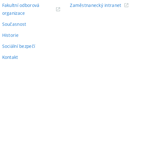
odkaz)
(externí
Fakultní odborová
Zaměstnanecký intranet
(externí
odkaz)
organizace
odkaz)
Současnost
Historie
Sociální bezpečí
Kontakt