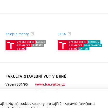
Koleje a menzy
CESA
(externí
(ext
odkaz)
odk
FAKULTA STAVEBNÍ VUT V BRNĚ
Veveří 331/95
www.fce.vutbr.cz
602 00 Brno
info@fce.vutbr.cz
jí nezbytné cookies soubory pro zajištění správné funkčnosti.