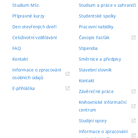
odkaz)
odkaz)
Studium MSc.
Studium a práce v zahraničí
Přípravné kurzy
Studentské spolky
Den otevřených dveří
Pracovní nabídky
(externí
Celoživotní vzdělávání
Časopis Fasťák
odkaz)
FAQ
Stipendia
Kontakt
Směrnice a předpisy
Informace o zpracování
Stavební slovník
(externí
osobních údajů
Kontakt
odkaz)
(externí
E-přihláška
(externí
Závěrečné práce
odkaz)
odkaz)
Knihovnické informační
(externí
centrum
odkaz)
(externí
Studijní opory
odkaz)
Informace o zpracování