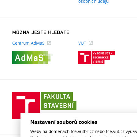
(externí
osobních údajů
odkaz)
MOŽNÁ JEŠTĚ HLEDÁTE
Centrum AdMaS
VUT
(externí
(externí
odkaz)
odkaz)
Fakulta
stavební
VUT
v
Nastavení souborů cookies
Brně
Weby na doménách fce.vutbr.cz nebo fce.vut.cz využíva