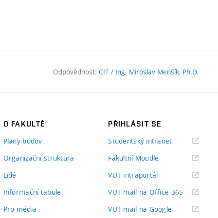
Odpovědnost:
CIT
/
Ing. Miroslav Menšík, Ph.D.
O FAKULTĚ
PŘIHLÁSIT SE
(externí
Plány budov
Studentský intranet
odkaz)
(externí
Organizační struktura
Fakultní Moodle
odkaz)
(externí
Lidé
VUT intraportál
odkaz)
(externí
Informační tabule
VUT mail na Office 365
odkaz)
(externí
Pro média
VUT mail na Google