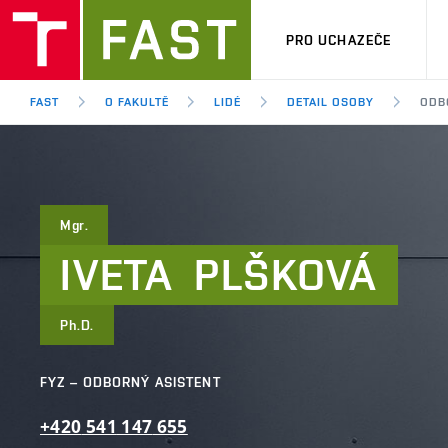
PRO UCHAZEČE
FAST
O FAKULTĚ
LIDÉ
DETAIL OSOBY
ODB
Mgr.
IVETA
PLŠKOVÁ
Ph.D.
FYZ – ODBORNÝ ASISTENT
+420
541
147
655