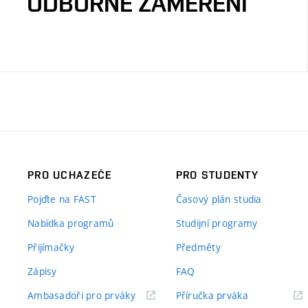
ODBORNÉ ZAMĚŘENÍ
PRO UCHAZEČE
PRO STUDENTY
Pojďte na FAST
Časový plán studia
Nabídka programů
Studijní programy
Přijímačky
Předměty
Zápisy
FAQ
(externí
(externí
Ambasadoři pro prváky
Příručka prváka