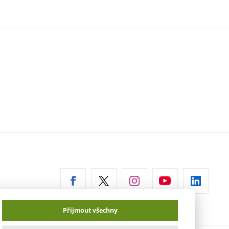
erní
az)
Přijmout všechny