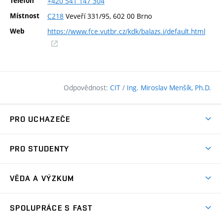
Telefon
+420
541
147
304
Místnost
C218
Veveří 331/95, 602 00 Brno
Web
https://www.fce.vutbr.cz/kdk/balazs.i/default.html
(externí
odkaz)
Odpovědnost:
CIT
/
Ing. Miroslav Menšík, Ph.D.
PRO UCHAZEČE
Pojďte na FAST
PRO STUDENTY
Nabídka programů
Časový plán studia
Přijímačky
VĚDA A VÝZKUM
Studijní programy
Zápisy
Úspěchy
Předměty
SPOLUPRÁCE S FAST
(externí
Ambasadoři pro prváky
Licence a patenty
odkaz)