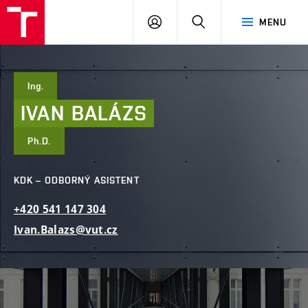
FAST
PŘIHLÁSIT
HLEDAT
MENU
VUT
SE
Brno
Ing.
IVAN
BALÁZS
Ph.D.
KDK – ODBORNÝ ASISTENT
+420
541
147
304
Ivan.Balazs@vut.cz