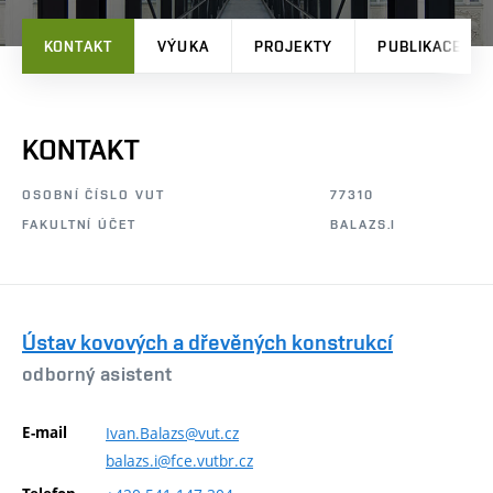
KONTAKT
VÝUKA
PROJEKTY
PUBLIKACE
KONTAKT
OSOBNÍ ČÍSLO VUT
77310
FAKULTNÍ ÚČET
BALAZS.I
Ústav kovových a dřevěných konstrukcí
odborný asistent
E-mail
Ivan.Balazs@vut.cz
balazs.i@fce.vutbr.cz