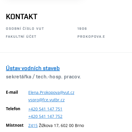
KONTAKT
OSOBNÍ ČÍSLO VUT
1906
FAKULTNÍ ÚČET
PROKOPOVA.E
Ústav vodních staveb
sekretářka /
tech.-hosp. pracov.
E-mail
Elena.Prokopova@vut.cz
vspro@fce.vutbr.cz
Telefon
+420
541
147
751
+420
541
147
752
Místnost
Z415
Žižkova 17, 602 00 Brno