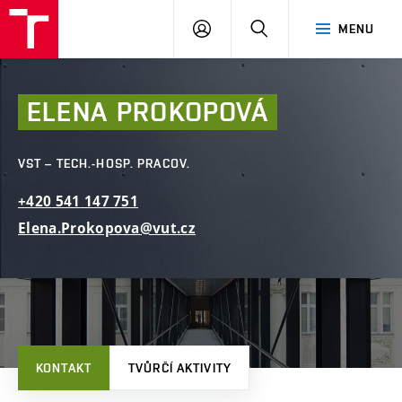
FAST
PŘIHLÁSIT
HLEDAT
MENU
VUT
SE
Brno
ELENA
PROKOPOVÁ
VST – TECH.-HOSP. PRACOV.
+420
541
147
751
Elena.Prokopova@vut.cz
KONTAKT
TVŮRČÍ AKTIVITY