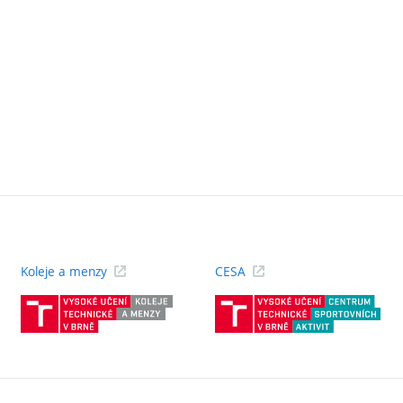
Koleje a menzy
CESA
(externí
(ext
odkaz)
odk