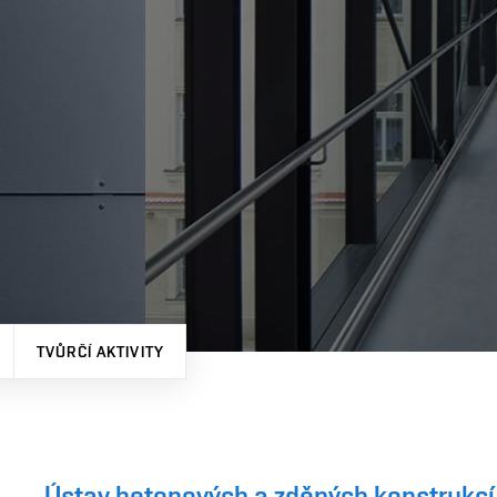
TVŮRČÍ AKTIVITY
Ústav betonových a zděných konstrukcí