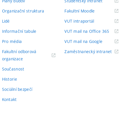
(externí
Plány budov
Studentský intranet
odkaz)
(externí
Organizační struktura
Fakultní Moodle
odkaz)
(externí
Lidé
VUT intraportál
odkaz)
(externí
Informační tabule
VUT mail na Office 365
odkaz)
(externí
Pro média
VUT mail na Google
odkaz)
(externí
Fakultní odborová
Zaměstnanecký intranet
(externí
odkaz)
organizace
odkaz)
Současnost
Historie
Sociální bezpečí
Kontakt