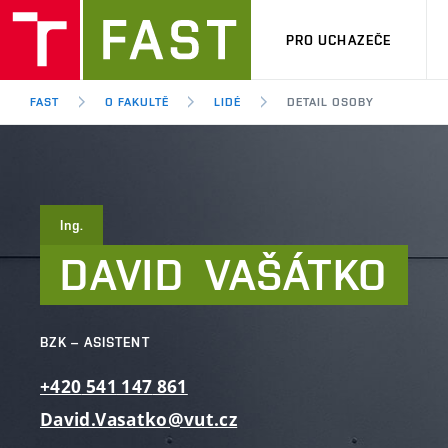
PRO UCHAZEČE
FAST
O FAKULTĚ
LIDÉ
DETAIL OSOBY
Ing.
DAVID
VAŠÁTKO
BZK – ASISTENT
+420
541
147
861
David.Vasatko@vut.cz