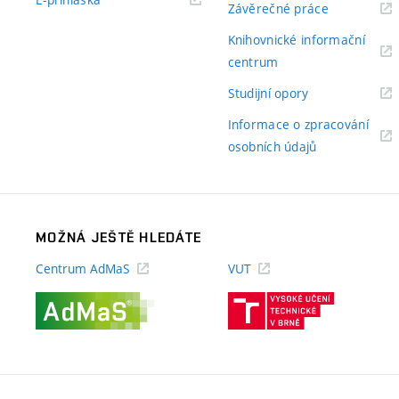
(externí
Závěrečné práce
odkaz)
odkaz)
Knihovnické informační
(externí
centrum
odkaz)
(externí
Studijní opory
odkaz)
Informace o zpracování
(externí
osobních údajů
odkaz)
MOŽNÁ JEŠTĚ HLEDÁTE
Centrum AdMaS
VUT
(externí
(externí
odkaz)
odkaz)