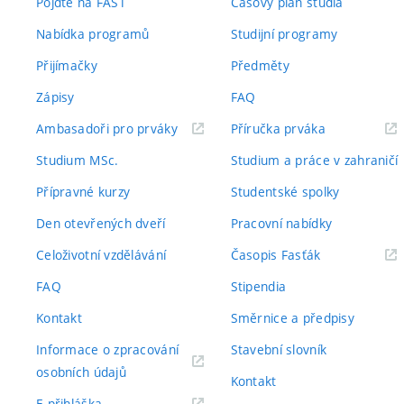
Pojďte na FAST
Časový plán studia
Nabídka programů
Studijní programy
Přijímačky
Předměty
Zápisy
FAQ
(externí
(externí
Ambasadoři pro prváky
Příručka prváka
odkaz)
odkaz)
Studium MSc.
Studium a práce v zahraničí
Přípravné kurzy
Studentské spolky
Den otevřených dveří
Pracovní nabídky
(externí
Celoživotní vzdělávání
Časopis Fasťák
odkaz)
FAQ
Stipendia
Kontakt
Směrnice a předpisy
Informace o zpracování
Stavební slovník
(externí
osobních údajů
Kontakt
odkaz)
(externí
E-přihláška