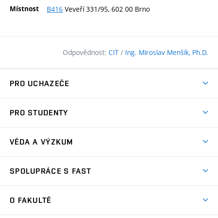
Místnost
B416
Veveří 331/95, 602 00 Brno
Odpovědnost:
CIT
/
Ing. Miroslav Menšík, Ph.D.
PRO UCHAZEČE
Pojďte na FAST
PRO STUDENTY
Nabídka programů
Časový plán studia
Přijímačky
VĚDA A VÝZKUM
Studijní programy
Zápisy
Úspěchy
Předměty
SPOLUPRÁCE S FAST
(externí
Ambasadoři pro prváky
Licence a patenty
odkaz)
FAQ
Studium MSc.
Firemní spolupráce
Centra výzkumu
O FAKULTĚ
(externí
Příručka prváka
Přípravné kurzy
Zahraniční spolupráce
odkaz)
Oblasti výzkumu