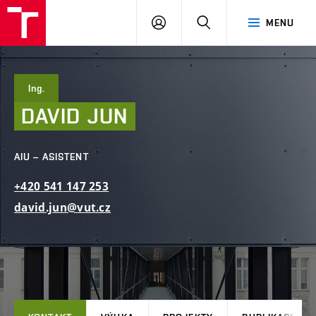
FAST
PŘIHLÁSIT
HLEDAT
MENU
VUT
SE
Brno
Ing.
DAVID
JUN
AIU – ASISTENT
+420
541
147
253
david.jun@vut.cz