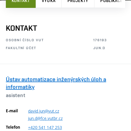
KONTAKT
VÝUKA
PROJEKTY
PUBLIKACE
KONTAKT
OSOBNÍ ČÍSLO VUT
176193
FAKULTNÍ ÚČET
JUN.D
Ústav automatizace inženýrských úloh a
informatiky
asistent
E-mail
david.jun@vut.cz
jun.d@fce.vutbr.cz
Telefon
+420
541
147
253