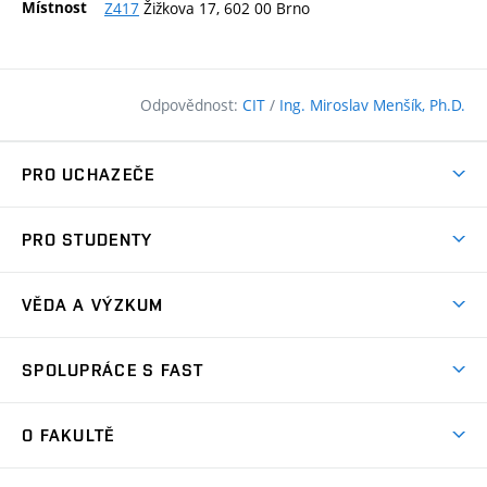
Místnost
Z417
Žižkova 17, 602 00 Brno
Odpovědnost:
CIT
/
Ing. Miroslav Menšík, Ph.D.
PRO UCHAZEČE
Pojďte na FAST
PRO STUDENTY
Nabídka programů
Časový plán studia
Přijímačky
VĚDA A VÝZKUM
Studijní programy
Zápisy
Úspěchy
Předměty
SPOLUPRÁCE S FAST
(externí
Ambasadoři pro prváky
Licence a patenty
odkaz)
FAQ
Studium MSc.
Firemní spolupráce
Centra výzkumu
O FAKULTĚ
(externí
Příručka prváka
Přípravné kurzy
Zahraniční spolupráce
odkaz)
Oblasti výzkumu
Studium a práce v zahraničí
Plány budov
Den otevřených dveří