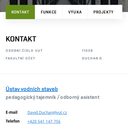
KONTAKT
FUNKCE
VÝUKA
PROJEKTY
P
KONTAKT
OSOBNÍ ČÍSLO VUT
11038
FAKULTNÍ ÚČET
DUCHAN.D
Ústav vodních staveb
pedagogický tajemník /
odborný asistent
E-mail
David.Duchan@vut.cz
Telefon
+420
541
147
756