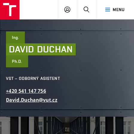
FAST
PŘIHLÁSIT
HLEDAT
MENU
VUT
SE
Brno
Ing.
DAVID
DUCHAN
Ph.D.
VST – ODBORNÝ ASISTENT
+420
541
147
756
David.Duchan@vut.cz