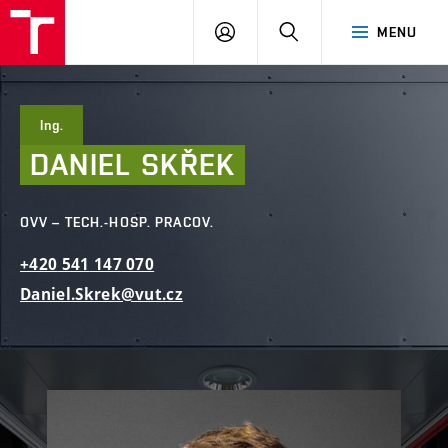
FAST
PŘIHLÁSIT
HLEDAT
MENU
VUT
SE
Brno
Ing.
DANIEL
SKŘEK
OVV – TECH.-HOSP. PRACOV.
+420
541
147
070
Daniel.Skrek@vut.cz