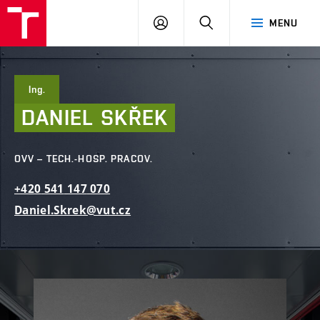
FAST
PŘIHLÁSIT
HLEDAT
MENU
VUT
SE
Brno
Ing.
DANIEL
SKŘEK
OVV – TECH.-HOSP. PRACOV.
+420
541
147
070
Daniel.Skrek@vut.cz