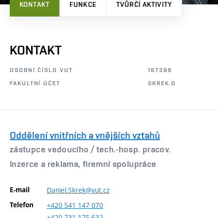
KONTAKT
FUNKCE
TVŮRČÍ AKTIVITY
KONTAKT
OSOBNÍ ČÍSLO VUT
167396
FAKULTNÍ ÚČET
SKREK.D
Oddělení vnitřních a vnějších vztahů
zástupce vedoucího /
tech.-hosp. pracov.
Inzerce a reklama, firemní spolupráce
E-mail
Daniel.Skrek@vut.cz
Telefon
+420
541
147
070
+420
731
175
632