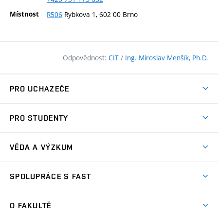
Místnost
R506
Rybkova 1, 602 00 Brno
Odpovědnost:
CIT
/
Ing. Miroslav Menšík, Ph.D.
PRO UCHAZEČE
Pojďte na FAST
PRO STUDENTY
Nabídka programů
Časový plán studia
Přijímačky
VĚDA A VÝZKUM
Studijní programy
Zápisy
Úspěchy
Předměty
SPOLUPRÁCE S FAST
(externí
Ambasadoři pro prváky
Licence a patenty
odkaz)
FAQ
Studium MSc.
Firemní spolupráce
Centra výzkumu
O FAKULTĚ
(externí
Příručka prváka
Přípravné kurzy
Zahraniční spolupráce