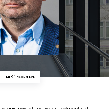
DALŠÍ INFORMACE
rovádění sanačních prací, vývoj a použití správkových