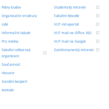
(externí
Plány budov
Studentský intranet
odkaz)
(externí
Organizační struktura
Fakultní Moodle
odkaz)
(externí
Lidé
VUT intraportál
odkaz)
(externí
Informační tabule
VUT mail na Office 365
odkaz)
(externí
Pro média
VUT mail na Google
odkaz)
(externí
Fakultní odborová
Zaměstnanecký intranet
(externí
odkaz)
organizace
odkaz)
Současnost
Historie
Sociální bezpečí
Kontakt