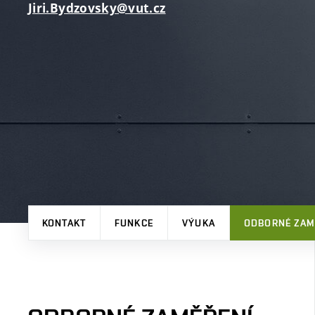
Jiri.Bydzovsky@vut.cz
KONTAKT
FUNKCE
VÝUKA
ODBORNÉ ZAM