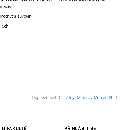
anace.
uhotných surovin.
álech.
Odpovědnost:
CIT
/
Ing. Miroslav Menšík, Ph.D.
O FAKULTĚ
PŘIHLÁSIT SE