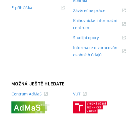
Kontakt
odkaz)
(externí
E-přihláška
(externí
Závěrečné práce
odkaz)
odkaz)
Knihovnické informační
(externí
centrum
odkaz)
(externí
Studijní opory
odkaz)
Informace o zpracování
(externí
osobních údajů
odkaz)
MOŽNÁ JEŠTĚ HLEDÁTE
Centrum AdMaS
VUT
(externí
(externí
odkaz)
odkaz)