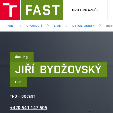
PRO UCHAZEČE
FAST
O FAKULTĚ
LIDÉ
DETAIL OSOBY
ODB
doc. Ing.
JIŘÍ
BYDŽOVSKÝ
CSc.
THD – DOCENT
+420
541
147
505