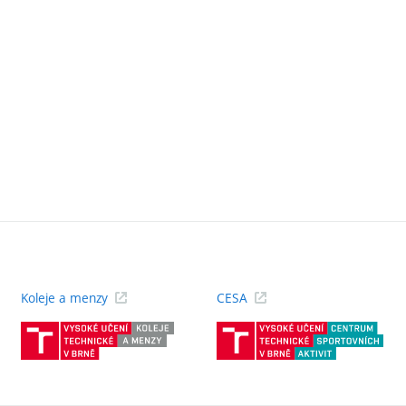
Koleje a menzy
CESA
(externí
(ext
odkaz)
odk