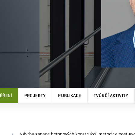
ĚŘENÍ
PROJEKTY
PUBLIKACE
TVŮRČÍ AKTIVITY
Návrhy sanace betonových konstrukcí, metody a postupy p