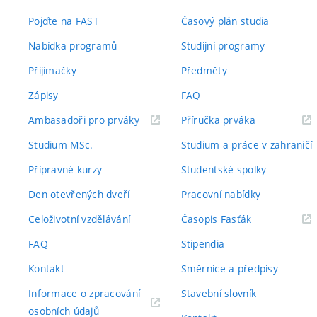
Pojďte na FAST
Časový plán studia
Nabídka programů
Studijní programy
Přijímačky
Předměty
Zápisy
FAQ
(externí
(externí
Ambasadoři pro prváky
Příručka prváka
odkaz)
odkaz)
Studium MSc.
Studium a práce v zahraničí
Přípravné kurzy
Studentské spolky
Den otevřených dveří
Pracovní nabídky
(externí
Celoživotní vzdělávání
Časopis Fasťák
odkaz)
FAQ
Stipendia
Kontakt
Směrnice a předpisy
Informace o zpracování
Stavební slovník
(externí
osobních údajů