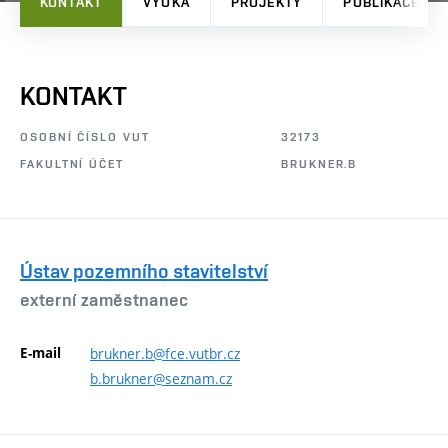
KONTAKT
VÝUKA
PROJEKTY
PUBLIKACE
KONTAKT
OSOBNÍ ČÍSLO VUT
32173
FAKULTNÍ ÚČET
BRUKNER.B
Ústav pozemního stavitelství
externí zaměstnanec
E-mail
brukner.b@fce.vutbr.cz
b.brukner@seznam.cz