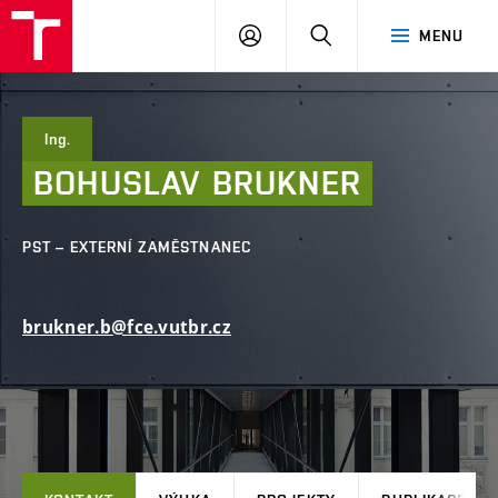
FAST
PŘIHLÁSIT
HLEDAT
MENU
VUT
SE
Brno
Ing.
BOHUSLAV
BRUKNER
PST – EXTERNÍ ZAMĚSTNANEC
brukner.b@fce.vutbr.cz