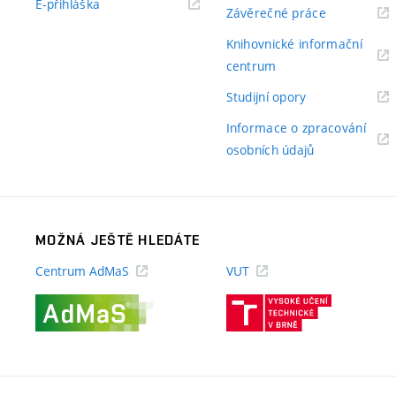
(externí
E-přihláška
(externí
Závěrečné práce
odkaz)
odkaz)
Knihovnické informační
(externí
centrum
odkaz)
(externí
Studijní opory
odkaz)
Informace o zpracování
(externí
osobních údajů
odkaz)
MOŽNÁ JEŠTĚ HLEDÁTE
Centrum AdMaS
VUT
(externí
(externí
odkaz)
odkaz)