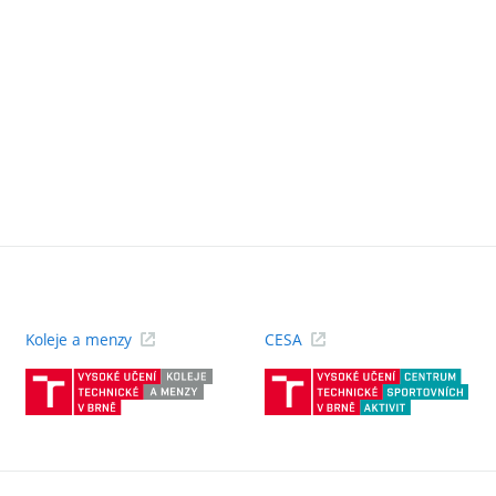
Koleje a menzy
CESA
(externí
(ext
odkaz)
odk