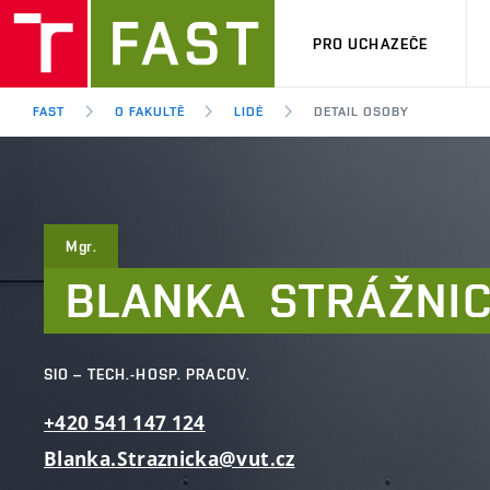
PRO UCHAZEČE
FAST
O FAKULTĚ
LIDÉ
DETAIL OSOBY
Mgr.
BLANKA
STRÁŽNI
SIO – TECH.-HOSP. PRACOV.
+420
541
147
124
Blanka.Straznicka@vut.cz