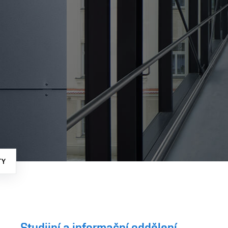
TY
Studijní a informační oddělení