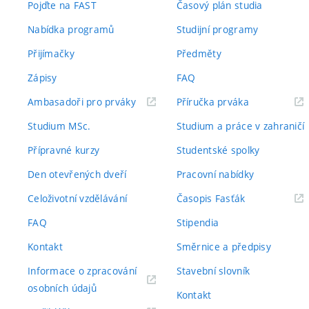
Pojďte na FAST
Časový plán studia
Nabídka programů
Studijní programy
Přijímačky
Předměty
Zápisy
FAQ
(externí
(externí
Ambasadoři pro prváky
Příručka prváka
odkaz)
odkaz)
Studium MSc.
Studium a práce v zahraničí
Přípravné kurzy
Studentské spolky
Den otevřených dveří
Pracovní nabídky
(externí
Celoživotní vzdělávání
Časopis Fasťák
odkaz)
FAQ
Stipendia
Kontakt
Směrnice a předpisy
Informace o zpracování
Stavební slovník
(externí
osobních údajů
Kontakt
odkaz)