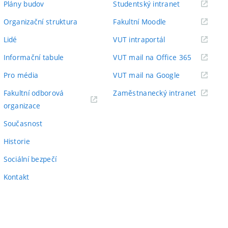
(externí
Plány budov
Studentský intranet
odkaz)
(externí
Organizační struktura
Fakultní Moodle
odkaz)
(externí
Lidé
VUT intraportál
odkaz)
(externí
Informační tabule
VUT mail na Office 365
odkaz)
(externí
Pro média
VUT mail na Google
odkaz)
(externí
Fakultní odborová
Zaměstnanecký intranet
(externí
odkaz)
organizace
odkaz)
Současnost
Historie
Sociální bezpečí
Kontakt