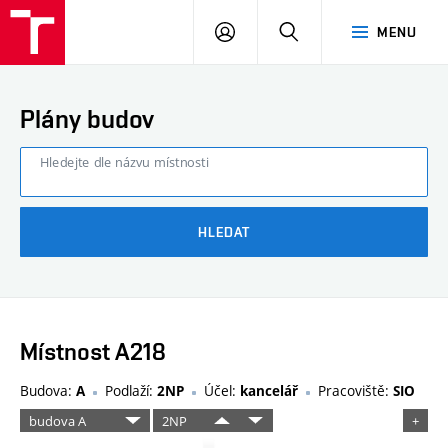
FAST
PŘIHLÁSIT
HLEDAT
MENU
VUT
SE
Brno
Plány budov
Hledejte dle názvu místnosti
HLEDAT
Místnost A218
Budova:
Podlaží:
Účel:
Pracoviště:
A
2NP
kancelář
SIO