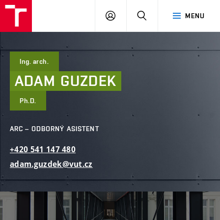
FAST
PŘIHLÁSIT
HLEDAT
MENU
VUT
SE
Brno
Ing. arch.
ADAM
GUZDEK
Ph.D.
ARC – ODBORNÝ ASISTENT
+420
541
147
480
adam.guzdek@vut.cz