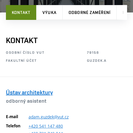
KONTAKT
VÝUKA
ODBORNÉ ZAMĚŘENÍ
PRO
KONTAKT
OSOBNÍ ČÍSLO VUT
79158
FAKULTNÍ ÚČET
GUZDEK.A
Ústav architektury
odborný asistent
E-mail
adam.guzdek@vut.cz
Telefon
+420
541
147
480