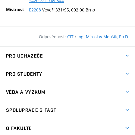
+420
721
749
844
Místnost
E2208
Veveří 331/95, 602 00 Brno
Odpovědnost:
CIT
/
Ing. Miroslav Menšík, Ph.D.
PRO UCHAZEČE
Pojďte na FAST
PRO STUDENTY
Nabídka programů
Časový plán studia
Přijímačky
VĚDA A VÝZKUM
Studijní programy
Zápisy
Úspěchy
Předměty
SPOLUPRÁCE S FAST
(externí
Ambasadoři pro prváky
Licence a patenty
odkaz)
FAQ
Studium MSc.
Firemní spolupráce
Centra výzkumu
O FAKULTĚ
(externí
Příručka prváka
Přípravné kurzy
Zahraniční spolupráce