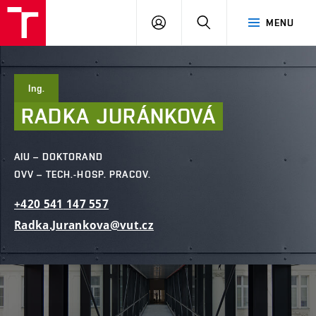
FAST
PŘIHLÁSIT
HLEDAT
MENU
VUT
SE
Brno
Ing.
RADKA
JURÁNKOVÁ
AIU – DOKTORAND
OVV – TECH.-HOSP. PRACOV.
+420
541
147
557
Radka.Jurankova@vut.cz