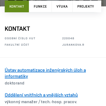
KONTAKT
FUNKCE
VÝUKA
PROJEKTY
P
KONTAKT
OSOBNÍ ČÍSLO VUT
220048
FAKULTNÍ ÚČET
JURANKOVA.R
Ústav automatizace inženýrských úloh a
informatiky
doktorand
Oddělení vnitřních a vnějších vztahů
výkonný manažer /
tech.-hosp. pracov.