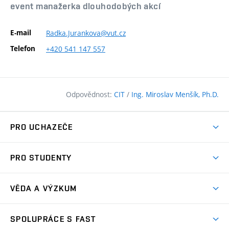
event manažerka dlouhodobých akcí
E-mail
Radka.Jurankova@vut.cz
Telefon
+420
541
147
557
Odpovědnost:
CIT
/
Ing. Miroslav Menšík, Ph.D.
PRO UCHAZEČE
Pojďte na FAST
PRO STUDENTY
Nabídka programů
Časový plán studia
Přijímačky
VĚDA A VÝZKUM
Studijní programy
Zápisy
Úspěchy
Předměty
SPOLUPRÁCE S FAST
(externí
Ambasadoři pro prváky
Licence a patenty