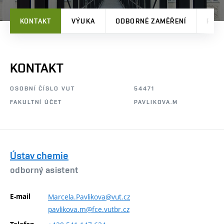
KONTAKT
VÝUKA
ODBORNÉ ZAMĚŘENÍ
PRO
KONTAKT
OSOBNÍ ČÍSLO VUT
54471
FAKULTNÍ ÚČET
PAVLIKOVA.M
Ústav chemie
odborný asistent
E-mail
Marcela.Pavlikova@vut.cz
pavlikova.m@fce.vutbr.cz