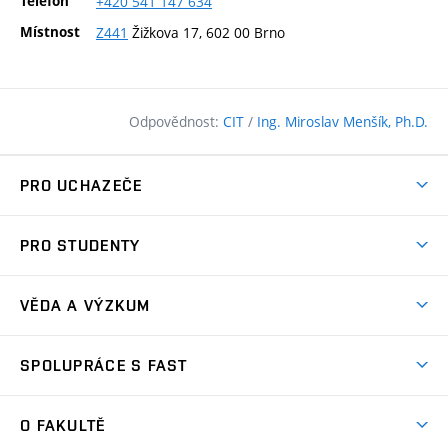
Telefon
+420
541
147
634
Místnost
Z441
Žižkova 17, 602 00 Brno
Odpovědnost:
CIT
/
Ing. Miroslav Menšík, Ph.D.
PRO UCHAZEČE
Pojďte na FAST
PRO STUDENTY
Nabídka programů
Časový plán studia
Přijímačky
VĚDA A VÝZKUM
Studijní programy
Zápisy
Úspěchy
Předměty
SPOLUPRÁCE S FAST
(externí
Ambasadoři pro prváky
Licence a patenty
odkaz)
FAQ
Studium MSc.
Firemní spolupráce
Centra výzkumu
O FAKULTĚ
(externí
Příručka prváka
Přípravné kurzy
Zahraniční spolupráce