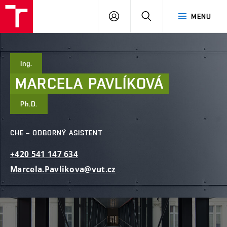
FAST
PŘIHLÁSIT
HLEDAT
MENU
VUT
SE
Brno
Ing.
MARCELA
PAVLÍKOVÁ
Ph.D.
CHE – ODBORNÝ ASISTENT
+420
541
147
634
Marcela.Pavlikova@vut.cz