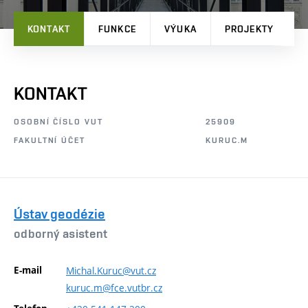
KONTAKT
FUNKCE
VÝUKA
PROJEKTY
P
KONTAKT
OSOBNÍ ČÍSLO VUT
25909
FAKULTNÍ ÚČET
KURUC.M
Ústav geodézie
odborný asistent
E-mail
Michal.Kuruc@vut.cz
kuruc.m@fce.vutbr.cz