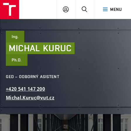
FAST
PŘIHLÁSIT
HLEDAT
MENU
VUT
SE
Brno
Ing.
MICHAL
KURUC
Ph.D.
GED – ODBORNÝ ASISTENT
+420
541
147
200
Michal.Kuruc@vut.cz