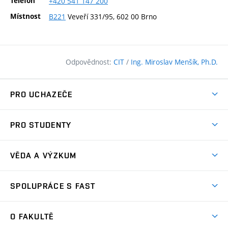
Telefon
+420
541
147
200
Místnost
B221
Veveří 331/95, 602 00 Brno
Odpovědnost:
CIT
/
Ing. Miroslav Menšík, Ph.D.
PRO UCHAZEČE
Pojďte na FAST
PRO STUDENTY
Nabídka programů
Časový plán studia
Přijímačky
VĚDA A VÝZKUM
Studijní programy
Zápisy
Úspěchy
Předměty
SPOLUPRÁCE S FAST
(externí
Ambasadoři pro prváky
Licence a patenty
odkaz)
FAQ
Studium MSc.
Firemní spolupráce
Centra výzkumu
O FAKULTĚ
(externí
Příručka prváka
Přípravné kurzy
Zahraniční spolupráce