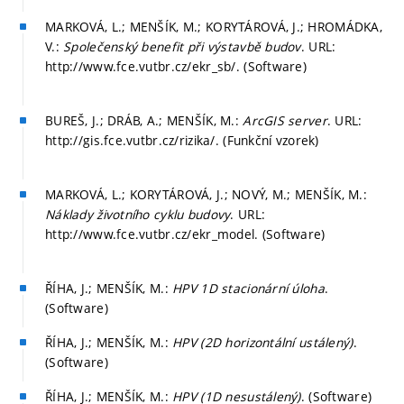
MARKOVÁ, L.; MENŠÍK, M.; KORYTÁROVÁ, J.; HROMÁDKA,
V.:
Společenský benefit při výstavbě budov
. URL:
http://www.fce.vutbr.cz/ekr_sb/. (Software)
BUREŠ, J.; DRÁB, A.; MENŠÍK, M.:
ArcGIS server
. URL:
http://gis.fce.vutbr.cz/rizika/. (Funkční vzorek)
MARKOVÁ, L.; KORYTÁROVÁ, J.; NOVÝ, M.; MENŠÍK, M.:
Náklady životního cyklu budovy
. URL:
http://www.fce.vutbr.cz/ekr_model. (Software)
ŘÍHA, J.; MENŠÍK, M.:
HPV 1D stacionární úloha
.
(Software)
ŘÍHA, J.; MENŠÍK, M.:
HPV (2D horizontální ustálený)
.
(Software)
ŘÍHA, J.; MENŠÍK, M.:
HPV (1D nesustálený)
. (Software)