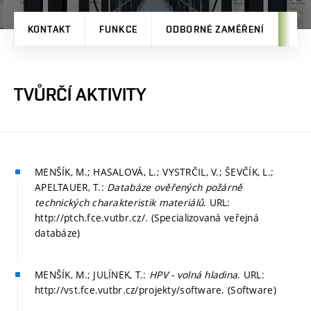
KONTAKT
FUNKCE
ODBORNÉ ZAMĚŘENÍ
TVŮ
TVŮRČÍ AKTIVITY
MENŠÍK, M.; HASALOVÁ, L.; VYSTRČIL, V.; ŠEVČÍK, L.;
APELTAUER, T.:
Databáze ověřených požárně
technických charakteristik materiálů
. URL:
http://ptch.fce.vutbr.cz/. (Specializovaná veřejná
databáze)
MENŠÍK, M.; JULÍNEK, T.:
HPV - volná hladina
. URL:
http://vst.fce.vutbr.cz/projekty/software. (Software)