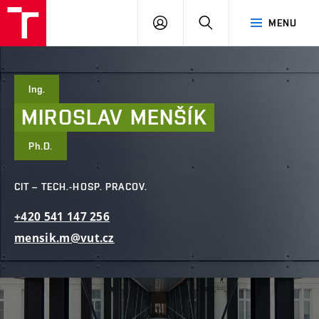
FAST
PŘIHLÁSIT
HLEDAT
MENU
VUT
SE
Brno
Ing.
MIROSLAV
MENŠÍK
Ph.D.
CIT – TECH.-HOSP. PRACOV.
+420
541
147
256
mensik.m@vut.cz