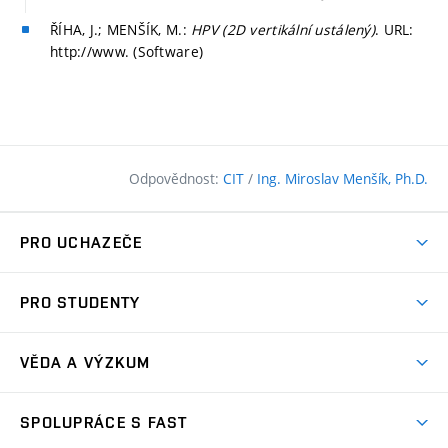
ŘÍHA, J.; MENŠÍK, M.:
HPV (2D vertikální ustálený)
. URL:
http://www. (Software)
Odpovědnost:
CIT
/
Ing. Miroslav Menšík, Ph.D.
PRO UCHAZEČE
Pojďte na FAST
PRO STUDENTY
Nabídka programů
Časový plán studia
Přijímačky
VĚDA A VÝZKUM
Studijní programy
Zápisy
Úspěchy
Předměty
SPOLUPRÁCE S FAST
(externí
Ambasadoři pro prváky
Licence a patenty