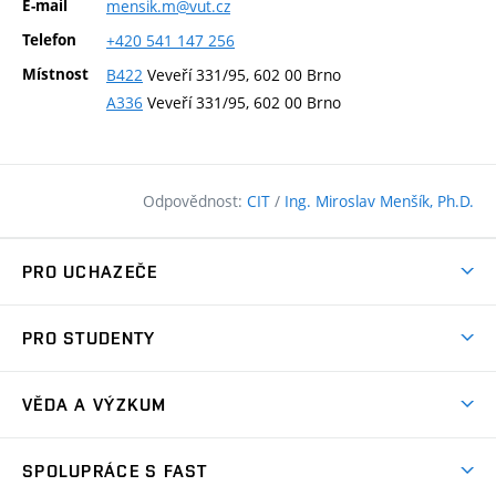
E-mail
mensik.m@vut.cz
Telefon
+420
541
147
256
Místnost
B422
Veveří 331/95, 602 00 Brno
A336
Veveří 331/95, 602 00 Brno
Odpovědnost:
CIT
/
Ing. Miroslav Menšík, Ph.D.
PRO UCHAZEČE
Pojďte na FAST
PRO STUDENTY
Nabídka programů
Časový plán studia
Přijímačky
VĚDA A VÝZKUM
Studijní programy
Zápisy
Úspěchy
Předměty
SPOLUPRÁCE S FAST
(externí
Ambasadoři pro prváky
Licence a patenty