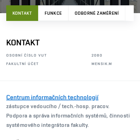
KONTAKT
FUNKCE
ODBORNÉ ZAMĚŘENÍ
TVŮ
KONTAKT
OSOBNÍ ČÍSLO VUT
2080
FAKULTNÍ ÚČET
MENSIK.M
Centrum informačních technologií
zástupce vedoucího /
tech.-hosp. pracov.
Podpora a správa informačních systémů, činnosti
systémového integrátora fakulty.