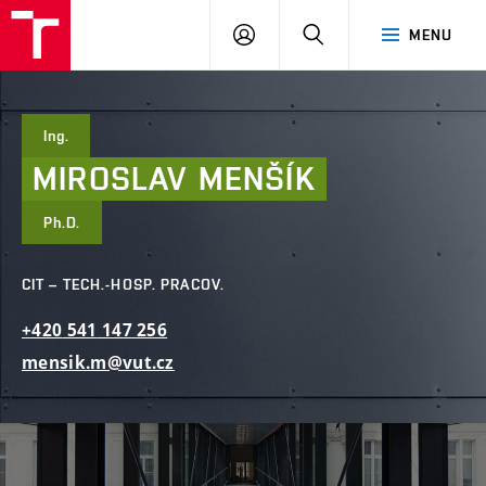
FAST
PŘIHLÁSIT
HLEDAT
MENU
VUT
SE
Brno
Ing.
MIROSLAV
MENŠÍK
Ph.D.
CIT – TECH.-HOSP. PRACOV.
+420
541
147
256
mensik.m@vut.cz