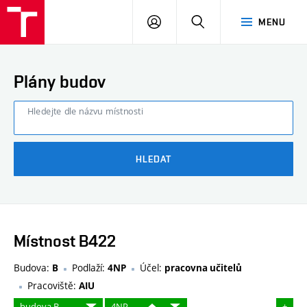
FAST
PŘIHLÁSIT
HLEDAT
MENU
VUT
SE
Brno
Plány budov
Hledejte dle názvu místnosti
HLEDAT
Místnost B422
Budova:
Podlaží:
Účel:
B
4NP
pracovna učitelů
Pracoviště:
AIU