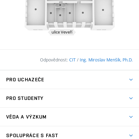
Odpovědnost:
CIT
/
Ing. Miroslav Menšík, Ph.D.
PRO UCHAZEČE
Pojďte na FAST
PRO STUDENTY
Nabídka programů
Časový plán studia
Přijímačky
VĚDA A VÝZKUM
Studijní programy
Zápisy
Úspěchy
Předměty
SPOLUPRÁCE S FAST
(externí
Ambasadoři pro prváky